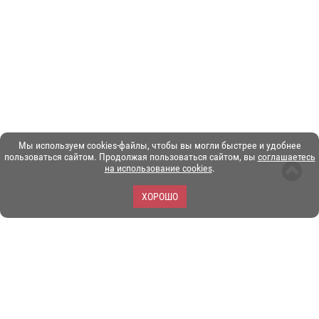
Мы используем cookies-файлы, чтобы вы могли быстрее и удобнее
пользоваться сайтом. Продолжая пользоваться сайтом, вы
соглашаетесь
на использование cookies
.
ХОРОШО
ЗОО-портал ЭКЗОТИКА. © Copyright 2003-2026.
Все логотипы, торговые марки и другие материалы на этом
сайте являются собственностью их законных владельцев.