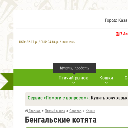
Город: Каз
7 Ав
USD:
82.17
р. / EUR:
94.84
р. /
08.08.2026
Купить, продать
Птичий рынок
Кошки
С
Сервис «Помоги с вопросом»:
Купить хочу харьк
»
»
»
Главная
Птичий рынок
Саратов
Кошки
Бенгальские котята