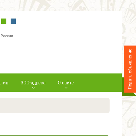
 России
Подать объявление
ктив
ЗОО-адреса
О сайте