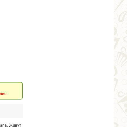
ния.
папа. Живут