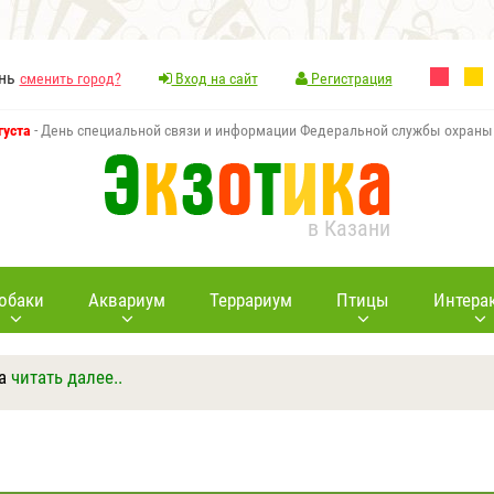
ань
сменить город?
Вход на сайт
Регистрация
густа
- День специальной связи и информации Федеральной службы охраны
в Казани
обаки
Аквариум
Террариум
Птицы
Интера
а
читать далее..
Ответить
Другие вопросы
Задать вопрос