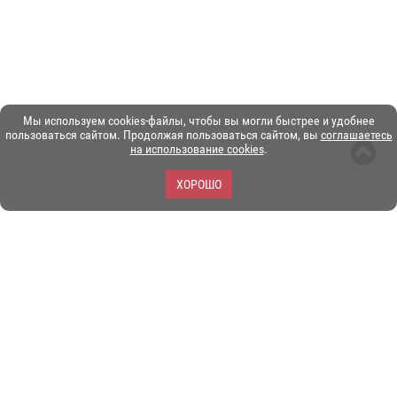
Мы используем cookies-файлы, чтобы вы могли быстрее и удобнее
пользоваться сайтом. Продолжая пользоваться сайтом, вы
соглашаетесь
на использование cookies
.
ХОРОШО
ЗОО-портал ЭКЗОТИКА. © Copyright 2003-2026.
Все логотипы, торговые марки и другие материалы на этом
сайте являются собственностью их законных владельцев.
При копировании материалов ссылка на www.ekzotika.com
обязательна.
Политика конфиденциальности.
Пользовательское
соглашение.
E-mail:
admin@ekzotika.com