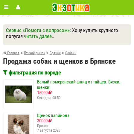
Сервис «Помоги с вопросом»:
Хочу купить крупного
попугая
читать далее..
Ответить
Другие вопросы
Задать вопрос
»
»
»
Главная
Птичий рынок
Брянск
Собаки
Продажа собак и щенков в Брянске
фильтрация по породе
Белый померанский шпиц от тайцев. Вязки,
щенки!
15000
Сегодня, 08:50
Щенок папийона
30000
Брянск
7 августа 2026