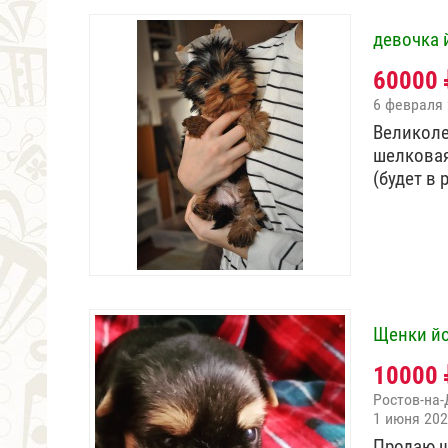
девочка 
60000
6 февраля
Великоле
шелковая
(будет в 
Щенки й
10000
Ростов-на-
1 июня 20
Продаю щ