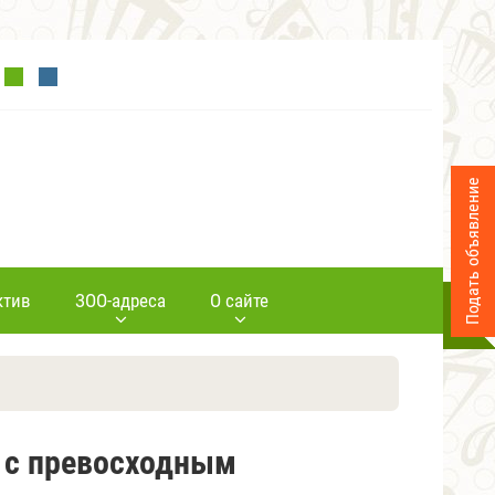
Подать объявление
ктив
ЗОО-адреса
О сайте
, с превосходным