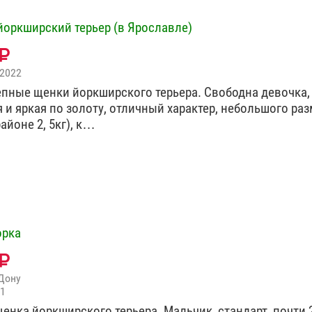
йоркширский терьер (в Ярославле)
 2022
пные щенки йоркширского терьера. Свободна девочка,
 и яркая по золоту, отличный характер, небольшого ра
районе 2, 5кг), к…
орка
Дону
21
енка йоркширского терьера. Мальчик, стандарт, почти 