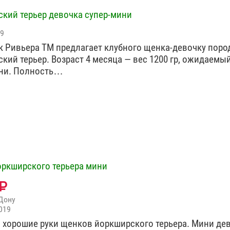
кий терьер девочка супер-мини
19
 Ривьера ТМ предлагает клубного щенка-девочку поро
кий терьер. Возраст 4 месяца — вес 1200 гр, ожидаемы
ини. Полность…
ркширского терьера мини
Дону
019
 хорошие руки щенков йоркширского терьера. Мини дев