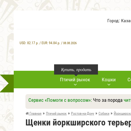
Город: Каз
USD:
82.17
р. / EUR:
94.84
р. /
08.08.2026
Купить, продать
Птичий рынок
Кошки
С
Сервис «Помоги с вопросом»:
Что за порода
чит
»
»
»
»
Главная
Птичий рынок
Ростов-на-Дону
Собаки
Йоркширск
Щенки йоркширского терьер