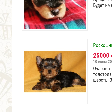
Будет им
Роскошн
25000
10 июня 2
Очаровате
толстола
шерсть. 