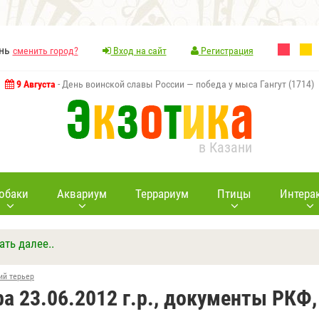
ань
сменить город?
Вход на сайт
Регистрация
9 Августа
- День воинской славы России — победа у мыса Гангут (1714)
в Казани
обаки
Аквариум
Террариум
Птицы
Интера
ать далее..
Ответить
Другие вопросы
Задать вопрос
ий терьер
а 23.06.2012 г.р., документы РКФ