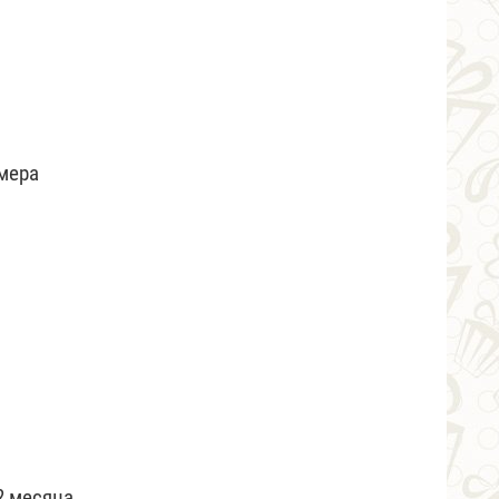
змера
2 месяца.