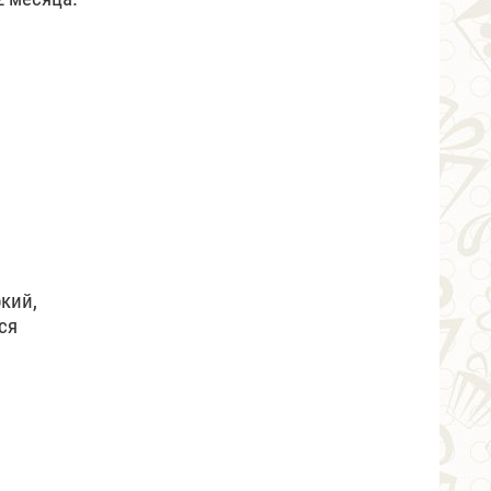
ркий,
ся