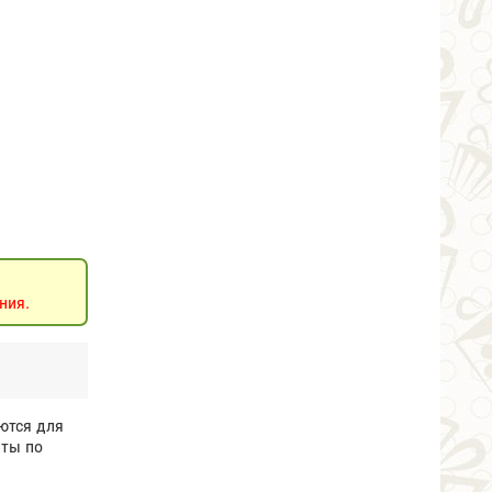
ния.
ются для
иты по