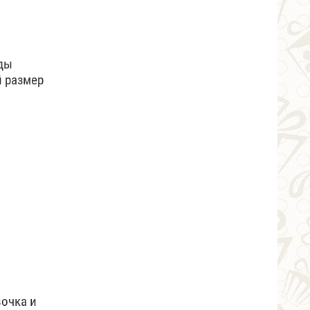
ды
й размер
очка и