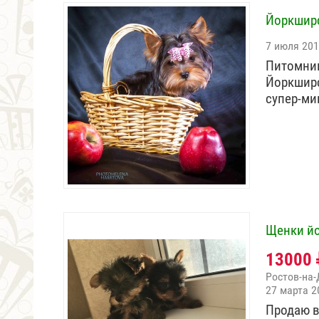
Йоркширс
7 июля 20
Питомник
Йоркширс
супер-м
Щенки йо
13000
Ростов-на-
27 марта 2
Продаю в