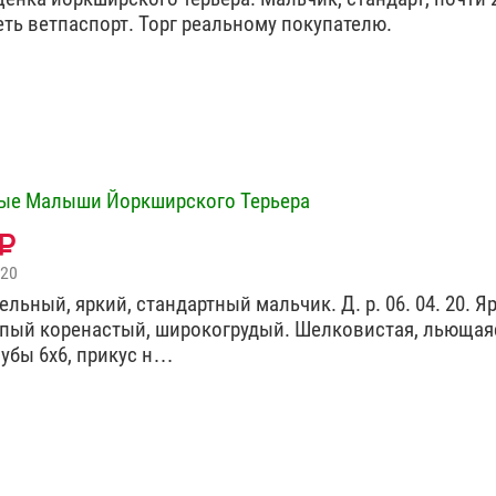
еть ветпаспорт. Торг реальному покупателю.
ые Малыши Йоркширского Терьера
020
льный, яркий, стандартный мальчик. Д. р. 06. 04. 20. Я
пый коренастый, широкогрудый. Шелковистая, льющая
Зубы 6х6, прикус н…