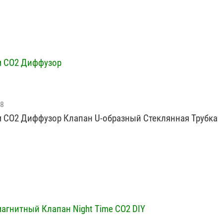
м CO2 Диффузор
18
 CO2 Диффузор Клапан U-образный Стеклянная Трубка
агнитный Клапан Night Time СО2 DIY