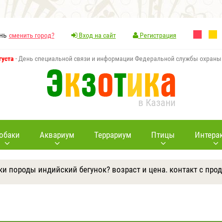
ань
сменить город?
Вход на сайт
Регистрация
густа
- День специальной связи и информации Федеральной службы охраны
в Казани
обаки
Аквариум
Террариум
Птицы
Интера
тки породы индийский бегунок? возраст и цена. контакт с про
Ответить
Другие вопросы
Задать вопрос