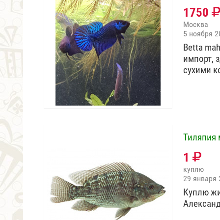
1750
Москва
5 ноября 2
Betta ma
импорт, 
сухими 
Тиляпия 
1
куплю
29 января 
Куплю жи
Александ