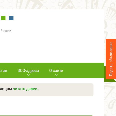
 России
Подать объявление
ктив
ЗОО-адреса
О сайте
давцом
читать далее..