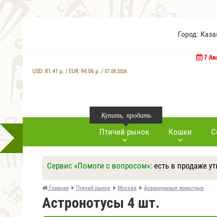
Город: Каз
7 Ав
USD:
81.41
р. / EUR:
94.06
р. /
07.08.2026
Купить, продать
Птичий рынок
Кошки
С
Сервис «Помоги с вопросом»:
есть в продаже у
»
»
»
Главная
Птичий рынок
Москва
Аквариумные животные
Астронотусы 4 шт.