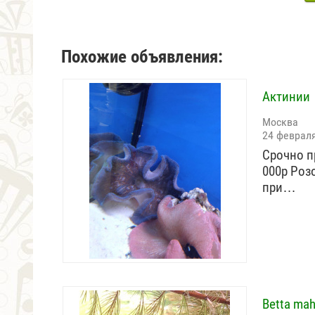
Похожие объявления:
Актинии
Москва
24 феврал
Срочно пр
000р Розо
при…
Betta mah