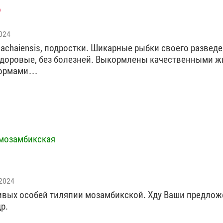
024
hachaiensis, подростки. Шикарные рыбки своего разведе
здоровые, без болезней. Выкормлены качественными 
кормами…
мозамбикская
2024
вых особей тиляпии мозамбикской. Хду Ваши предлож
р.