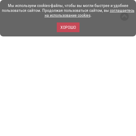
Мы используем cookies-файлы, чтобы вы могли быстрее и удобнее
пользоваться сайтом. Продолжая пользоваться сайтом, вы
соглашаетесь
на использование cookies
.
ХОРОШО
ЗОО-портал ЭКЗОТИКА. © Copyright 2003-2026.
Все логотипы, торговые марки и другие материалы на этом
сайте являются собственностью их законных владельцев.
При копировании материалов ссылка на www.ekzotika.com
обязательна.
Политика конфиденциальности.
Пользовательское
соглашение.
E-mail:
admin@ekzotika.com