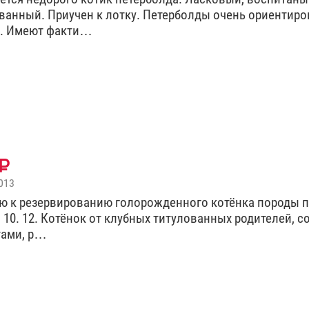
ванный. Приучен к лотку. Петерболды очень ориентиро
а. Имеют факти…
013
ю к резервированию голорожденного котёнка породы п
. 10. 12. Котёнок от клубных титулованных родителей, с
тами, р…