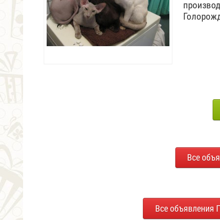
производ
Голорож
Все объя
Все объявления П