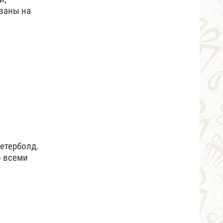
ваны на
етерболд.
о всеми