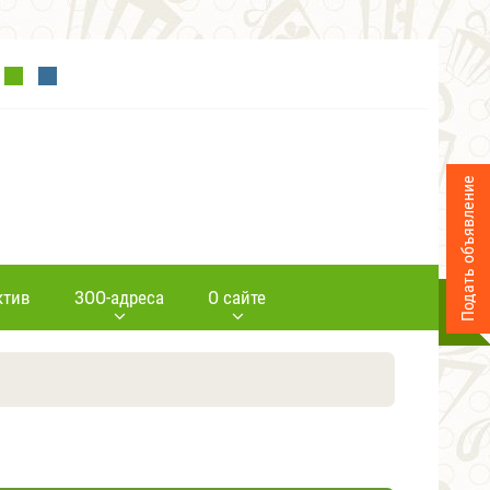
Подать объявление
ктив
ЗОО-адреса
О сайте