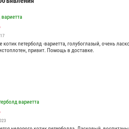
 объявления
 вариетта
017
е котик петерболд -вариетта, голубоглазый, очень ласк
истоплотен, привит. Помощь в доставке.
терболд вариетта
023
ется недорого котик петерболда. Ласковый, воспитаны