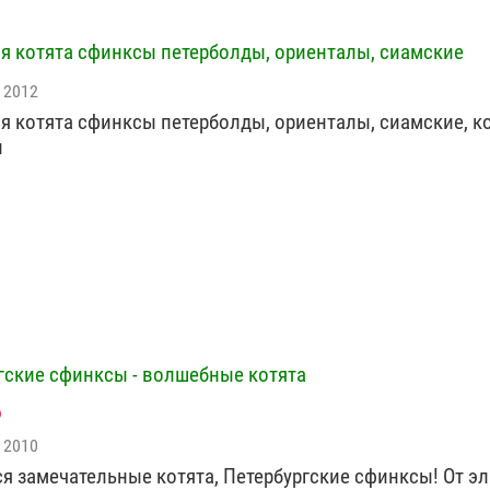
я котята сфинксы петерболды, ориенталы, сиамские
 2012
я котята сфинксы петерболды, ориенталы, сиамские, к
ы
гские сфинксы - волшебные котята
 2010
я замечательные котята, Петербургские сфинксы! От э