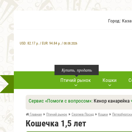
Город: Каз
USD:
82.17
р. / EUR:
94.84
р. /
08.08.2026
Купить, продать
Птичий рынок
Кошки
С
Сервис «Помоги с вопросом»:
Кенор канарейка
»
»
»
»
Главная
Птичий рынок
Сергиев Посад
Кошки
Петербургск
Кошечка 1,5 лет