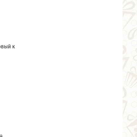
овый к
й,