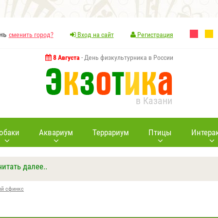
ань
сменить город?
Вход на сайт
Регистрация
8 Августа
- День физкультурника в России
в Казани
обаки
Аквариум
Террариум
Птицы
Интера
читать далее..
Ответить
Другие вопросы
Задать вопрос
ий сфинкс