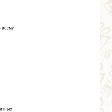
о всему
литных