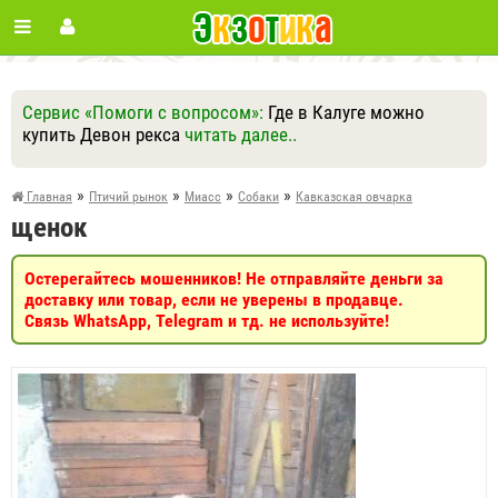
Сервис «Помоги с вопросом»:
Где в Калуге можно
купить Девон рекса
читать далее..
Ответить
Другие вопросы
Задать вопрос
»
»
»
»
Главная
Птичий рынок
Миасс
Собаки
Кавказская овчарка
щенок
Остерегайтесь мошенников! Не отправляйте деньги за
доставку или товар, если не уверены в продавце.
Связь WhatsApp, Telegram и тд. не используйте!