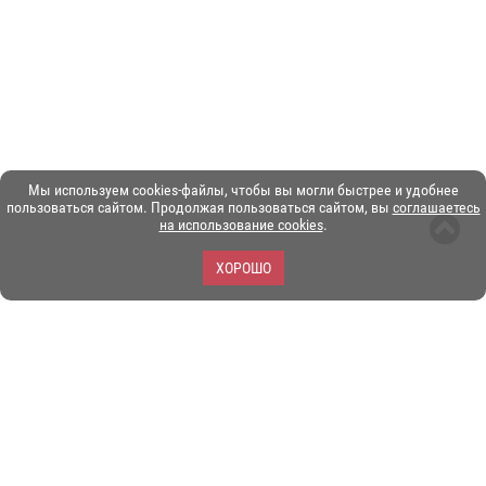
Мы используем cookies-файлы, чтобы вы могли быстрее и удобнее
пользоваться сайтом. Продолжая пользоваться сайтом, вы
соглашаетесь
на использование cookies
.
ХОРОШО
ЗОО-портал ЭКЗОТИКА. © Copyright 2003-2026.
Все логотипы, торговые марки и другие материалы на этом
сайте являются собственностью их законных владельцев.
При копировании материалов ссылка на www.ekzotika.com
обязательна.