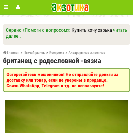
Сервис «Помоги с вопросом»:
Купить хочу харька
читать
далее..
Ответить
Другие вопросы
Задать вопрос
»
»
»
Главная
Птичий рынок
Кострома
Аквариумные животные
британец с родословной -вязка
Остерегайтесь мошенников! Не отправляйте деньги за
доставку или товар, если не уверены в продавце.
Связь WhatsApp, Telegram и тд. не используйте!