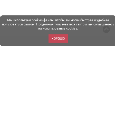
Мы используем cookies-файлы, чтобы вы могли быстрее и удобнее
пользоваться сайтом. Продолжая пользоваться сайтом, вы
соглашаетесь
на использование cookies
.
ХОРОШО
ЗОО-портал ЭКЗОТИКА. © Copyright 2003-2026.
Все логотипы, торговые марки и другие материалы на этом
сайте являются собственностью их законных владельцев.
При копировании материалов ссылка на www.ekzotika.com
обязательна.
Политика конфиденциальности.
Пользовательское
соглашение.
E-mail:
admin@ekzotika.com