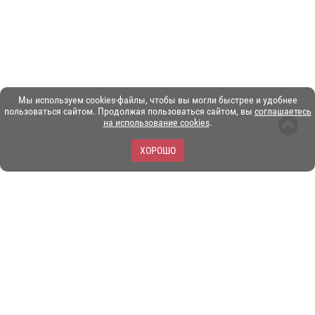
Мы используем cookies-файлы, чтобы вы могли быстрее и удобнее
пользоваться сайтом. Продолжая пользоваться сайтом, вы
соглашаетесь
на использование cookies
.
ХОРОШО
ЗОО-портал ЭКЗОТИКА. © Copyright 2003-2026.
Все логотипы, торговые марки и другие материалы на этом
сайте являются собственностью их законных владельцев.
При копировании материалов ссылка на www.ekzotika.com
обязательна.
Политика конфиденциальности.
Пользовательское
соглашение.