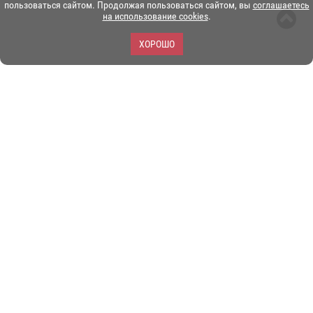
пользоваться сайтом. Продолжая пользоваться сайтом, вы
соглашаетесь
на использование cookies
.
ХОРОШО
ЗОО-портал ЭКЗОТИКА. © Copyright 2003-2026.
Все логотипы, торговые марки и другие материалы на этом
сайте являются собственностью их законных владельцев.
При копировании материалов ссылка на www.ekzotika.com
обязательна.
Политика конфиденциальности.
Пользовательское
соглашение.
E-mail:
admin@ekzotika.com