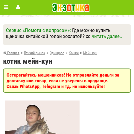
Сервис «Помоги с вопросом»:
Где можно купить
щеночка китайской голой хохлатой? хо
читать далее..
Ответить
Другие вопросы
Задать вопрос
»
»
»
»
Главная
Птичий рынок
Одинцово
Кошки
Мейн-кун
котик мейн-кун
Остерегайтесь мошенников! Не отправляйте деньги за
доставку или товар, если не уверены в продавце.
Связь WhatsApp, Telegram и тд. не используйте!