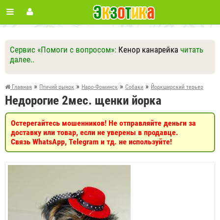
Сервис «Помоги с вопросом»:
Кенор канарейка
читать
далее..
Ответить
Другие вопросы
Задать вопрос
»
»
»
»
Главная
Птичий рынок
Наро-Фоминск
Собаки
Йоркширский терьер
Недорогие 2мес. щенки йорка
Остерегайтесь мошенников! Не отправляйте деньги за
доставку или товар, если не уверены в продавце.
Связь WhatsApp, Telegram и тд. не используйте!