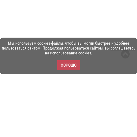
Мы используем cookies-файлы, чтобы вы могли быстрее и удобнее
пользоваться сайтом. Продолжая пользоваться сайтом, вы
соглашаетесь
на использование cookies
.
ХОРОШО
ЗОО-портал ЭКЗОТИКА. © Copyright 2003-2026.
Все логотипы, торговые марки и другие материалы на этом
сайте являются собственностью их законных владельцев.
При копировании материалов ссылка на www.ekzotika.com
обязательна.
Политика конфиденциальности.
Пользовательское
соглашение.
E-mail:
admin@ekzotika.com