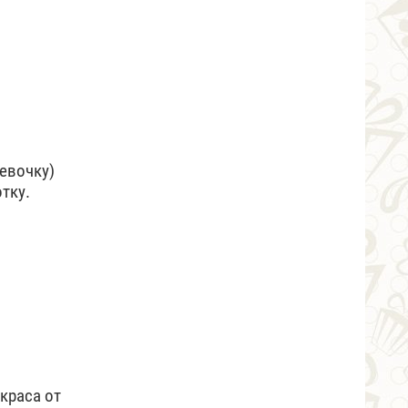
евочку)
тку.
краса от