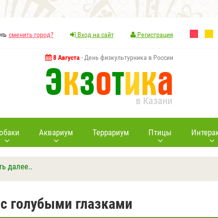
ань
сменить город?
Вход на сайт
Регистрация
8 Августа
- День физкультурника в России
в Казани
обаки
Аквариум
Террариум
Птицы
Интера
ть далее..
Ответить
Другие вопросы
Задать вопрос
с голубыми глазками