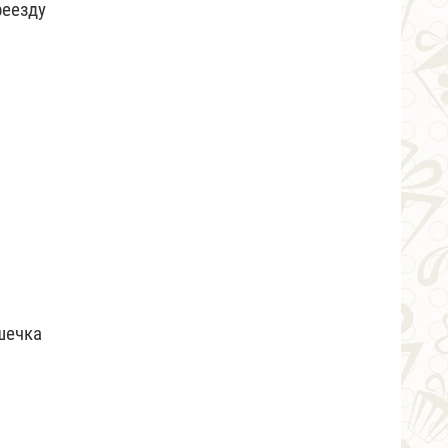
реезду
шечка