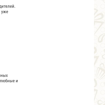
дителей.
й уже
чных
елюбные и