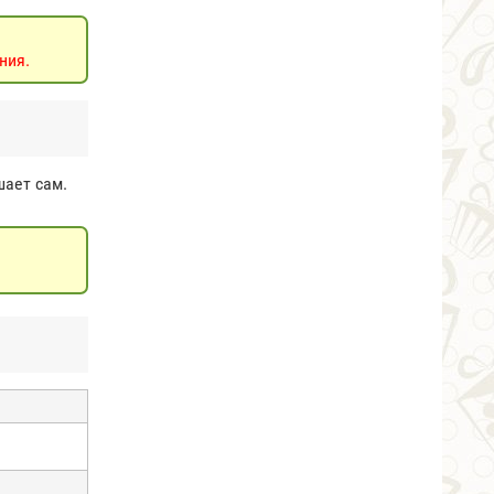
ния.
шает сам.