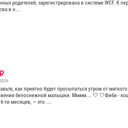
нных родителей, зарегистрирована в системе WCF. К пе
това в н…
2026
авьте, как приятно будет просыпаться утром от мягкого
овения белоснежной малышки. Мммм… 🤍 🤍Фиби - ко
 6-ти месяцев, — это …