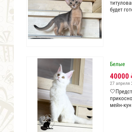
титулова
будет го
Белые
40000
27 апреля 
🤍Предст
прикосн
мейн-кун