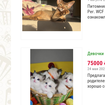
Питомник
Рег. WCF
ознаком
Девочки 
75000
24 мая 202
Предлага
родителе
хорошо 