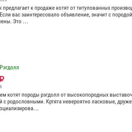
 предлагает к продаже котят от титулованных произво
 Если вас заинтересовало объявление, значит с породо
лены. Это …
Рэгдолл
6
ем котят породы рэгдолл от высокопородных выставо
й с родословными. Кртята невероятно ласковые, друж
социализирова…