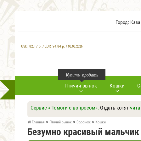
Город: Каз
USD:
82.17
р. / EUR:
94.84
р. /
08.08.2026
Купить, продать
Птичий рынок
Кошки
С
Сервис «Помоги с вопросом»:
Отдать котят
чита
»
»
»
Главная
Птичий рынок
Воронеж
Кошки
Безумно красивый мальчик 