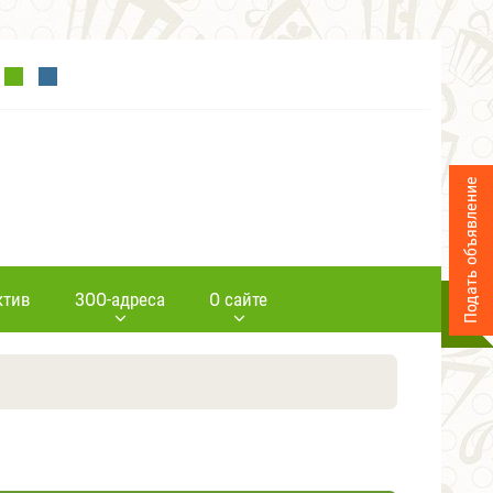
Подать объявление
ктив
ЗОО-адреса
О сайте