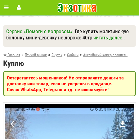
Сервис «Помоги с вопросом»:
Где купить мальтийскую
болонку мини-девочку не дороже 40тр
читать далее..
Ответить
Другие вопросы
Задать вопрос
»
»
»
»
Главная
Птичий рынок
Якутск
Собаки
Английский кокер-спаниель
Куплю
Остерегайтесь мошенников! Не отправляйте деньги за
доставку или товар, если не уверены в продавце.
Связь WhatsApp, Telegram и тд. не используйте!