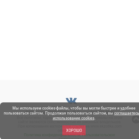
Мы используем cookies-файлы, чтобы вы могли быстрее и удобнее
ЗОО-портал ЭКЗОТИКА. © Copyright 2003-2026.
пользоваться сайтом. Продолжая пользоваться сайтом, вы
соглашаетесь
Все логотипы, торговые марки и другие материалы на этом
использование cookies
.
сайте являются собственностью их законных владельцев.
При копировании материалов ссылка на www.ekzotika.com
ХОРОШО
обязательна.
Политика конфиденциальности.
Пользовательское