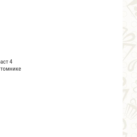
acт 4
питомнике