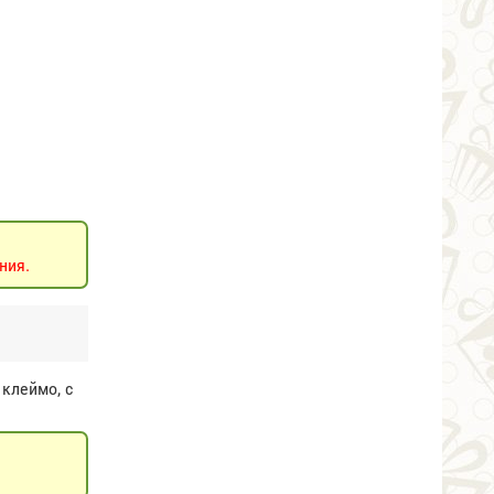
ния.
 клеймо, с