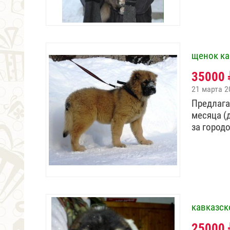
щенок ка
35000
21 марта 2
Пpeдлaгa
мecяцa (
за город
кавказск
25000