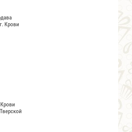
одава
г. Крови
 Крови
 Тверской