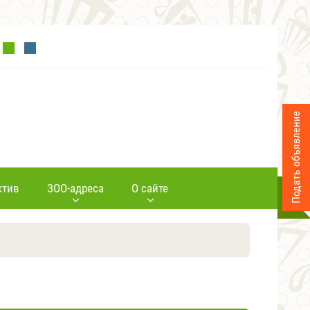
Подать объявление
ктив
ЗОО-адреса
О сайте