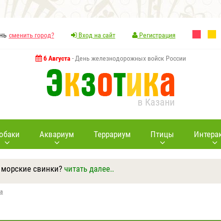
ань
сменить город?
Вход на сайт
Регистрация
6 Августа
- День железнодорожных войск России
в Казани
обаки
Аквариум
Террариум
Птицы
Интера
 морские свинки?
читать далее..
Ответить
Другие вопросы
Задать вопрос
ка