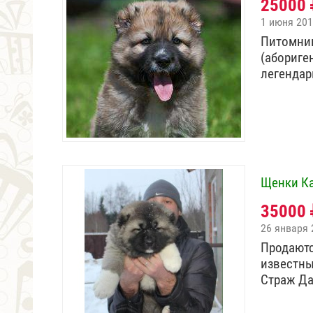
25000
1 июня 20
Питомник
(абориге
легенда
Щенки Ка
35000
26 января 
Продаютс
известны
Страж Да