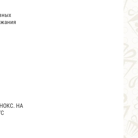
вных
ржания
НОКС. НА
УС