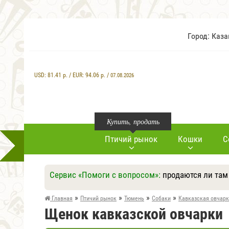
Город: Каз
USD:
81.41
р. / EUR:
94.06
р. /
07.08.2026
Купить, продать
Птичий рынок
Кошки
С
Сервис «Помоги с вопросом»:
продаются ли там
»
»
»
»
Главная
Птичий рынок
Тюмень
Собаки
Кавказская овчар
Щенок кавказской овчарки