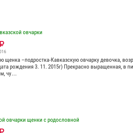
вказской овчарки
016
ю щенка –подростка-Кавказскую овчарку девочка, вoзp
дaтa poждeния 3. 11. 2015г) Прекрасно выращенная, в 
ом, чу…
ой овчарки щенки с родословной