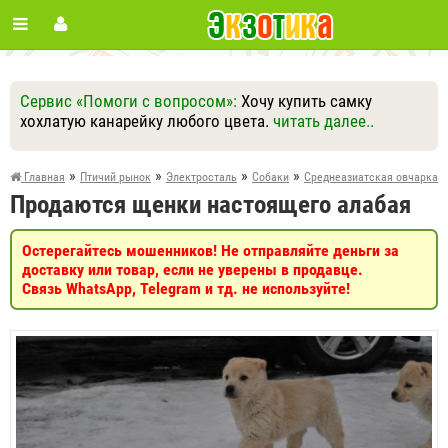
Сервис «Помоги с вопросом»:
Хочу купить самку
хохлатую канарейку любого цвета.
читать далее..
Ответить
Другие вопросы
Задать вопрос
»
»
»
»
Главная
Птичий рынок
Электросталь
Собаки
Среднеазиатская овчарка
Продаются щенки настоящего алабая
Остерегайтесь мошенников! Не отправляйте деньги за
доставку или товар, если не уверены в продавце.
Связь WhatsApp, Telegram и тд. не используйте!