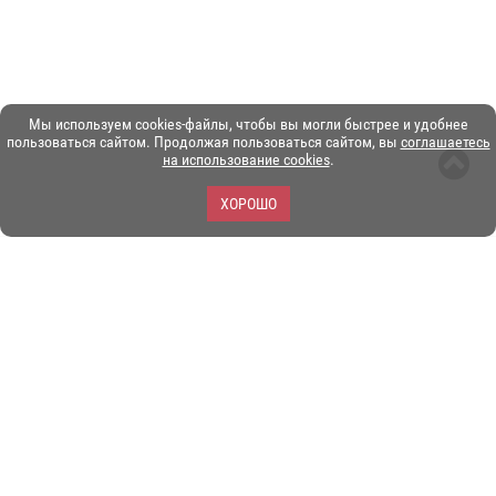
Мы используем cookies-файлы, чтобы вы могли быстрее и удобнее
пользоваться сайтом. Продолжая пользоваться сайтом, вы
соглашаетесь
на использование cookies
.
ХОРОШО
ЗОО-портал ЭКЗОТИКА. © Copyright 2003-2026.
Все логотипы, торговые марки и другие материалы на этом
сайте являются собственностью их законных владельцев.
При копировании материалов ссылка на www.ekzotika.com
обязательна.
Политика конфиденциальности.
Пользовательское
соглашение.
E-mail:
admin@ekzotika.com