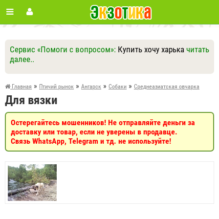
Сервис «Помоги с вопросом»:
Купить хочу харька
читать
далее..
Ответить
Другие вопросы
Задать вопрос
»
»
»
»
Главная
Птичий рынок
Ангарск
Собаки
Среднеазиатская овчарка
Для вязки
Остерегайтесь мошенников! Не отправляйте деньги за
доставку или товар, если не уверены в продавце.
Связь WhatsApp, Telegram и тд. не используйте!