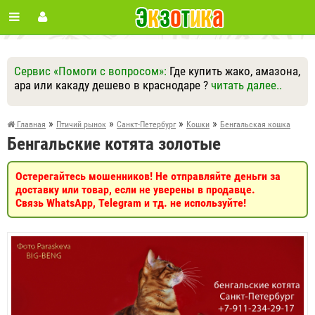
Сервис «Помоги с вопросом»:
Где купить жако, амазона,
ара или какаду дешево в краснодаре ?
читать далее..
Ответить
Другие вопросы
Задать вопрос
»
»
»
»
Главная
Птичий рынок
Санкт-Петербург
Кошки
Бенгальская кошка
Бенгальские котята золотые
Остерегайтесь мошенников! Не отправляйте деньги за
доставку или товар, если не уверены в продавце.
Связь WhatsApp, Telegram и тд. не используйте!