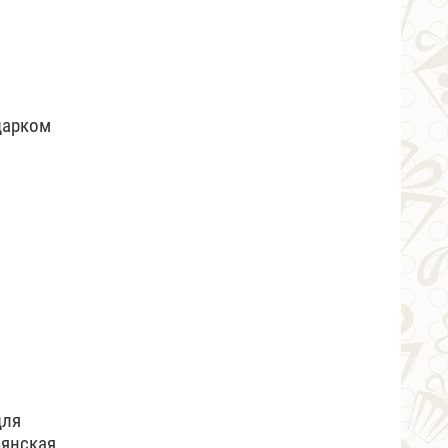
дарком
для
ьянская