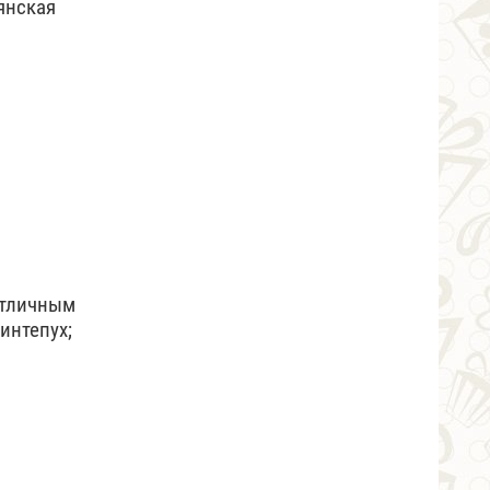
янская
отличным
интепух;