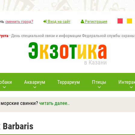
ань
сменить город?
Вход на сайт
Регистрация
густа
- День специальной связи и информации Федеральной службы охраны
в Казани
обаки
Аквариум
Террариум
Птицы
Интера
 морские свинки?
читать далее..
Ответить
Другие вопросы
Задать вопрос
Barbaris