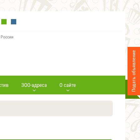
 России
Подать объявление
ктив
ЗОО-адреса
О сайте