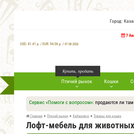
Город: Каз
7 Ав
USD:
81.41
р. / EUR:
94.06
р. /
07.08.2026
Купить, продать
Птичий рынок
Кошки
С
Сервис «Помоги с вопросом»:
продаются ли там
»
»
»
Главная
Птичий рынок
Хабаровск
Товары для кошек
Лофт-мебель для животных 