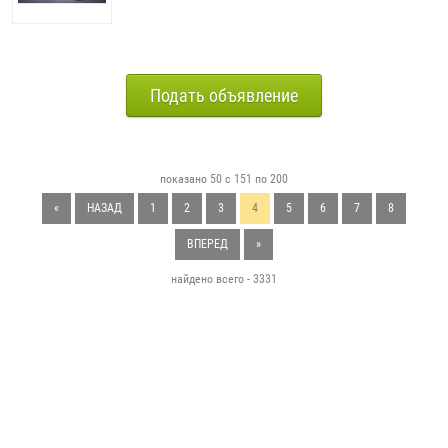
Подать объявление
показано 50 с 151 по 200
«
НАЗАД
1
2
3
4
5
6
7
8
ВПЕРЕД
»
найдено всего - 3331