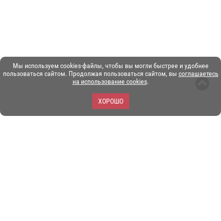
Мы используем cookies-файлы, чтобы вы могли быстрее и удобнее
пользоваться сайтом. Продолжая пользоваться сайтом, вы
соглашаетесь
на использование cookies
.
ХОРОШО
ЗОО-портал ЭКЗОТИКА. © Copyright 2003-2026.
Все логотипы, торговые марки и другие материалы на этом
сайте являются собственностью их законных владельцев.
При копировании материалов ссылка на www.ekzotika.com
обязательна.
Политика конфиденциальности.
Пользовательское
соглашение.
E-mail:
admin@ekzotika.com