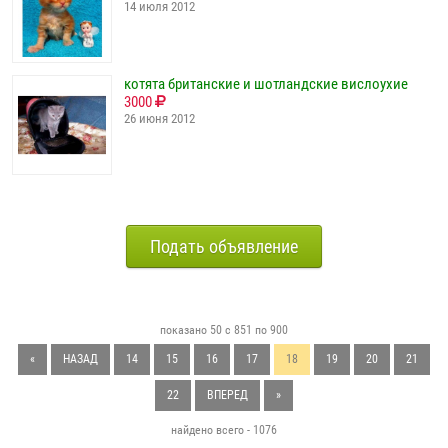
14 июля 2012
котята британские и шотландские вислоухие
3000
26 июня 2012
Подать объявление
показано 50 с 851 по 900
«
НАЗАД
14
15
16
17
18
19
20
21
22
ВПЕРЕД
»
найдено всего - 1076