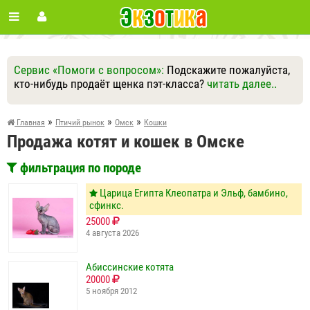
Сервис «Помоги с вопросом»:
Подскажите пожалуйста,
кто-нибудь продаёт щенка пэт-класса?
читать далее..
Ответить
Другие вопросы
Задать вопрос
»
»
»
Главная
Птичий рынок
Омск
Кошки
Продажа котят и кошек в Омске
фильтрация по породе
Царица Египта Клеопатра и Эльф, бамбино,
сфинкс.
25000
4 августа 2026
Абиссинские котята
20000
5 ноября 2012