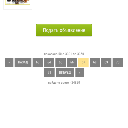
Подать объявление
показано 50 с 3301 по 3350
«
НАЗАД
63
64
65
66
67
68
69
70
71
ВПЕРЕД
»
найдено всего - 24820