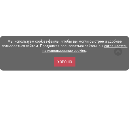
Мы используем cookies-файлы, чтобы вы могли быстрее и удобнее
пользоваться сайтом. Продолжая пользоваться сайтом, вы
соглашаетесь
на использование cookies
.
ХОРОШО
ЗОО-портал ЭКЗОТИКА. © Copyright 2003-2026.
Все логотипы, торговые марки и другие материалы на этом
сайте являются собственностью их законных владельцев.
При копировании материалов ссылка на www.ekzotika.com
обязательна.
Политика конфиденциальности.
Пользовательское
соглашение.