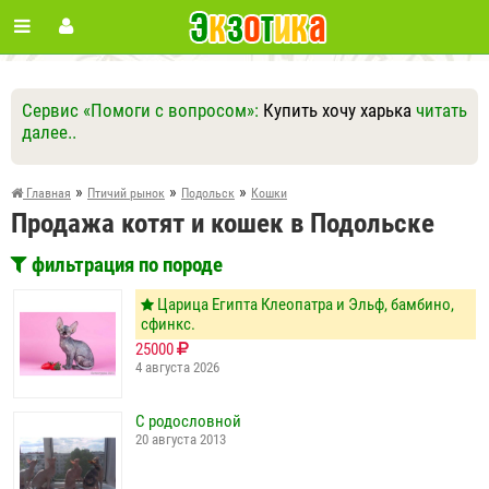
Сервис «Помоги с вопросом»:
Купить хочу харька
читать
далее..
Ответить
Другие вопросы
Задать вопрос
»
»
»
Главная
Птичий рынок
Подольск
Кошки
Продажа котят и кошек в Подольске
фильтрация по породе
Царица Египта Клеопатра и Эльф, бамбино,
сфинкс.
25000
4 августа 2026
С родословной
20 августа 2013