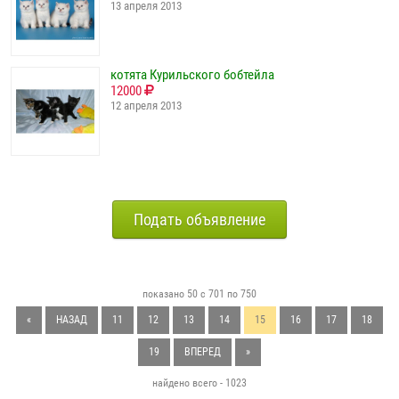
13 апреля 2013
котята Курильского бобтейла
12000
12 апреля 2013
Подать объявление
показано 50 с 701 по 750
«
НАЗАД
11
12
13
14
15
16
17
18
19
ВПЕРЕД
»
найдено всего - 1023