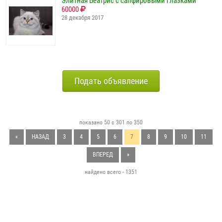
Элитная Беатрис с сапфировыми глазками
60000
28 декабря 2017
Подать объявление
показано 50 с 301 по 350
«
НАЗАД
3
4
5
6
7
8
9
10
11
ВПЕРЕД
»
найдено всего - 1351