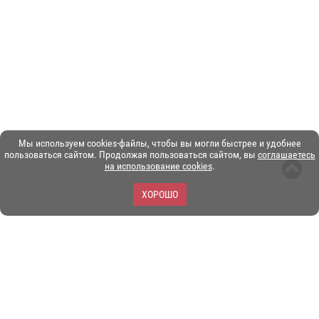
Мы используем cookies-файлы, чтобы вы могли быстрее и удобнее
пользоваться сайтом. Продолжая пользоваться сайтом, вы
соглашаетесь
на использование cookies
.
ХОРОШО
ЗОО-портал ЭКЗОТИКА. © Copyright 2003-2026.
Все логотипы, торговые марки и другие материалы на этом
сайте являются собственностью их законных владельцев.