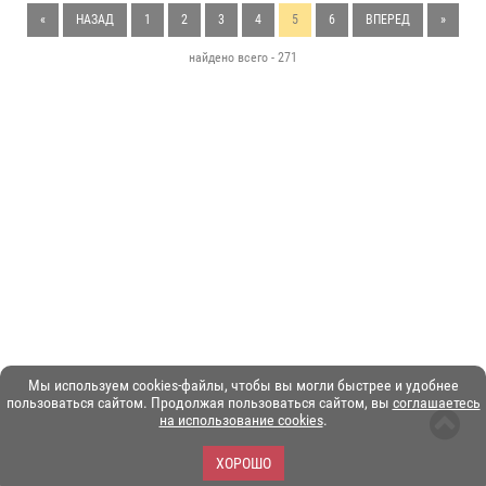
«
НАЗАД
1
2
3
4
5
6
ВПЕРЕД
»
найдено всего - 271
Мы используем cookies-файлы, чтобы вы могли быстрее и удобнее
пользоваться сайтом. Продолжая пользоваться сайтом, вы
соглашаетесь
на использование cookies
.
ХОРОШО