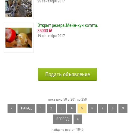
25 сентября 2017
Открыт резерв.Мейн-кун котята.
35000
19 сентября 2017
Подать объявление
показано 50 с 201 по 250
«
НАЗАД
1
2
3
4
5
6
7
8
9
ВПЕРЕД
»
найдено всего - 1045