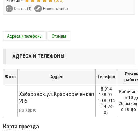
(
5
/
5
)
Рейтинг:
Отзывы (
1
)
Написать отзыв
Адреса и телефоны
Отзывы
АДРЕСА И ТЕЛЕФОНЫ
Режи
Фото
Адрес
Телефон
работ
8 914
Рабочие
Хабаровск.ул.Краснореченкая
158-97-
с 10 д
205
10,8 914
20,выхо
194 24-
с 10 до 
на карте
03
Карта проезда