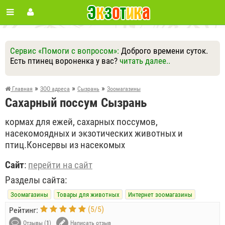
Сервис «Помоги с вопросом»:
Доброго времени суток.
Есть птинец вороненка у вас?
читать далее..
Ответить
Другие вопросы
Задать вопрос
»
»
»
Главная
ЗОО адреса
Сызрань
Зоомагазины
Сахарный поссум Сызрань
кормах для ежей, сахарных поссумов,
насекомоядных и экзотических животных и
птиц.Консервы из насекомых
Сайт
:
перейти на сайт
Разделы сайта:
Зоомагазины
Товары для животных
Интернет зоомагазины
(
5
/
5
)
Рейтинг:
Отзывы (
1
)
Написать отзыв