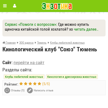
Сервис «Помоги с вопросом»:
Где можно купить
щеночка китайской голой хохлатой? хо
читать далее..
Ответить
Другие вопросы
Задать вопрос
»
»
»
Главная
ЗОО адреса
Тюмень
Клубы любителей животных
Кинологический клуб "Союз" Тюмень
Сайт
:
перейти на сайт
Разделы сайта:
Клубы любителей животных
Кинология и дрессировка животных
(
5
/
5
)
Рейтинг:
Отзывы (
1
)
Написать отзыв