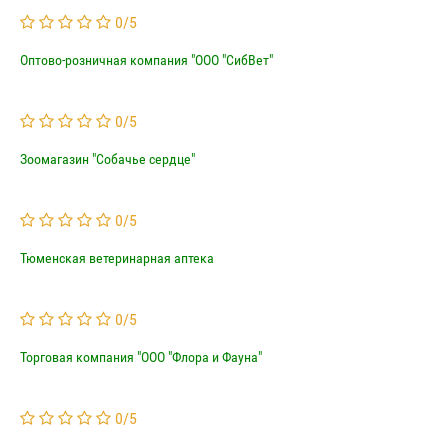
0
/
5
Оптово-розничная компания "ООО "СибВет"
0
/
5
Зоомагазин "Собачье сердце"
0
/
5
Тюменская ветеринарная аптека
0
/
5
Торговая компания "ООО "Флора и Фауна"
0
/
5