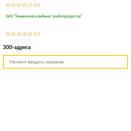
0
/
5
ОАО "Тюменский комбинат хлебопродуктов"
0
/
5
ЗОО-адреса