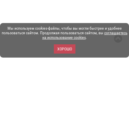
Мы используем cookies-файлы, чтобы вы могли быстрее и удобнее
пользоваться сайтом. Продолжая пользоваться сайтом, вы
соглашаетесь
на использование cookies
.
ХОРОШО
ЗОО-портал ЭКЗОТИКА. © Copyright 2003-2026.
Все логотипы, торговые марки и другие материалы на этом
сайте являются собственностью их законных владельцев.
При копировании материалов ссылка на www.ekzotika.com
обязательна.
Политика конфиденциальности.
Пользовательское
соглашение.
E-mail:
admin@ekzotika.com