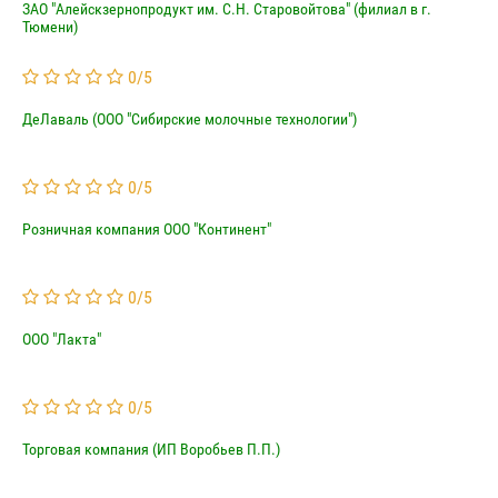
ЗАО "Алейскзернопродукт им. С.Н. Старовойтова" (филиал в г.
Тюмени)
0
/
5
ДеЛаваль (ООО "Сибирские молочные технологии")
0
/
5
Розничная компания ООО "Континент"
0
/
5
ООО "Лакта"
0
/
5
Торговая компания (ИП Воробьев П.П.)