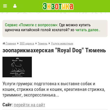
Сервис «Помоги с вопросом»:
Где можно купить
щеночка китайской голой хохлатой? хо
читать далее..
Ответить
Другие вопросы
Задать вопрос
»
»
»
Главная
ЗОО адреса
Тюмень
Услуги животным
зоопарикмахерская "Royal Dog" Тюмень
Услуги грумера: подготовка к выставке собак и
кошек, стрижка собак и кошек, креативная стрижка,
тримминг, экспресслинька...
Сайт
:
перейти на сайт