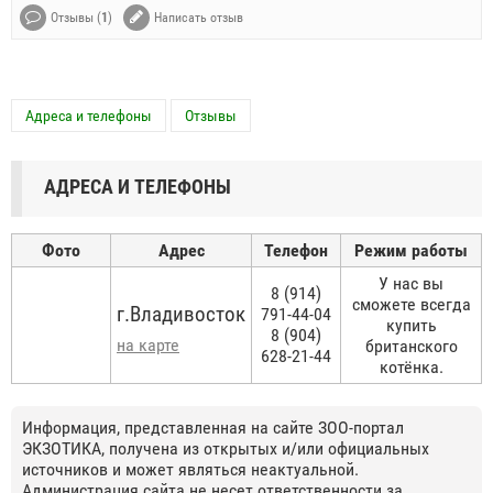
Отзывы (
1
)
Написать отзыв
Адреса и телефоны
Отзывы
АДРЕСА И ТЕЛЕФОНЫ
Фото
Адрес
Телефон
Режим работы
У нас вы
8 (914)
сможете всегда
г.Владивосток
791-44-04
купить
8 (904)
на карте
британского
628-21-44
котёнка.
Информация, представленная на сайте ЗОО-портал
ЭКЗОТИКА, получена из открытых и/или официальных
источников и может являться неактуальной.
Администрация сайта не несет ответственности за