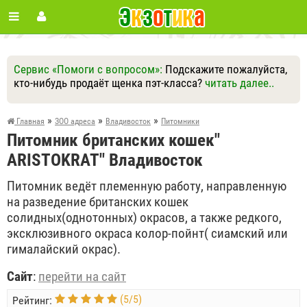
Сервис «Помоги с вопросом»:
Подскажите пожалуйста,
кто-нибудь продаёт щенка пэт-класса?
читать далее..
Ответить
Другие вопросы
Задать вопрос
»
»
»
Главная
ЗОО адреса
Владивосток
Питомники
Питомник британских кошек"
ARISTOKRAT" Владивосток
Питомник ведёт племенную работу, направленную
на разведение британских кошек
солидных(однотонных) окрасов, а также редкого,
эксклюзивного окраса колор-пойнт( сиамский или
гималайский окрас).
Сайт
:
перейти на сайт
(
5
/
5
)
Рейтинг: