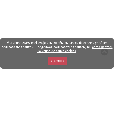
Мы используем cookies-файлы, чтобы вы могли быстрее и удобнее
пользоваться сайтом. Продолжая пользоваться сайтом, вы
соглашаетесь
на использование cookies
.
ХОРОШО
ЗОО-портал ЭКЗОТИКА. © Copyright 2003-2026.
Все логотипы, торговые марки и другие материалы на этом
сайте являются собственностью их законных владельцев.
При копировании материалов ссылка на www.ekzotika.com
обязательна.
Политика конфиденциальности.
Пользовательское