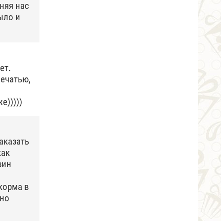
няя нас
ыло и
ет.
печатью,
е)))))
аказать
как
зин
 корма в
вно