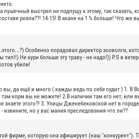
Никто.
а пушечный выстрел не подпущу к этому, так сказать, к
оставе рояла??! 14-15! В акане на 1 % больше! Что же в
..этого...?) Особенно порадовал директор зооволги, ко
 тип!!) Не кури больше эту траву - не надо!)) P.S в вете
 котов убили!
 вы, да ещё и много ( кажды ведь по себе судит ) 1. В 
ь там корм вы не можете! 2.В наличии там его нет, или в
е знаете этого?! 3. Улицы Дженебековской нет в городе
 - извините, но у вас мания преследования что ли??
той фирме, которую она афиширует.(наш "конкурент"). 