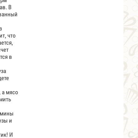
орм
ав. В
ованный
в
ит, что
ается,
счет
тся в
уза
дете
, а мясо
рмить
тамины
узы и
ик! И