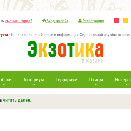
ань
сменить город?
Вход на сайт
Регистрация
густа
- День специальной связи и информации Федеральной службы охраны
в Казани
обаки
Аквариум
Террариум
Птицы
Интера
а
читать далее..
Ответить
Другие вопросы
Задать вопрос