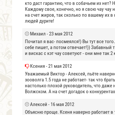
кто даст гарантию, что в собачьем их нет? 
Каждому свое, конечно, но я свою чау чау н
на счет жиров, так сколько по вашему их в с
людей дурите!
Михаил
- 23 мая 2012
Почитал я вас- посмеялся!) Вы тут все того
себе пишет, а потом отвечает!)) Забавный ты
и вискас с кэт чау советуют - они мне так 2
Ксения
- 21 мая 2012
Уважаемый Виктор - Алексей, пьёте наверно
зооволга 1.5 года не работает- так что брат
настолько плохой руководитель, что даже н
Волжском. А на счет догадок о конкурентах
Алексей
- 16 мая 2012
Объясню проще. Ксеня наверно работает в 