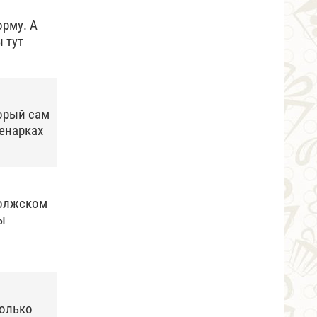
орму. А
ы тут
торый сам
ренарках
Волжском
ы
Только