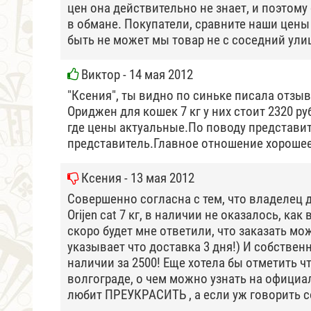
цен она действительно не знает, и поэтому
в обмане. Покупатели, сравните наши цены 
быть не может мы товар не с соседний улиц
Виктор
- 14 мая 2012
"Ксения", ты видно по синьке писала отзыв
Ориджен для кошек 7 кг у них стоит 2320 р
где цены актуальные.По поводу представите
представитель.Главное отношение хорошее 
Ксения
- 13 мая 2012
Совершенно согласна с тем, что владелец 
Orijen cat 7 кг, в наличии не оказалось, как
скоро будет мне ответили, что заказать мож
указывает что доставка 3 дня!) И собственн
наличии за 2500! Еще хотела бы отметить ч
волгограде, о чем можно узнать на официа
любит ПРЕУКРАСИТЬ , а если уж говорить 