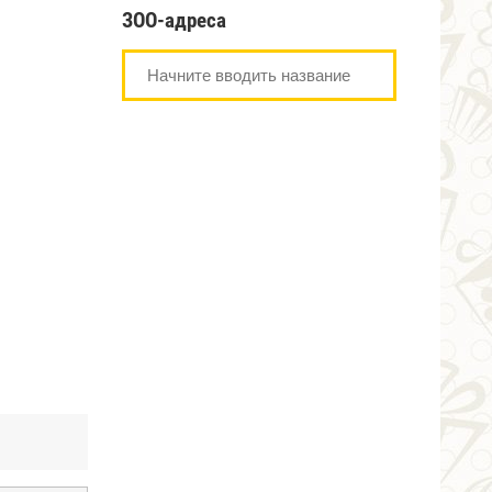
я
ЗОО-адреса