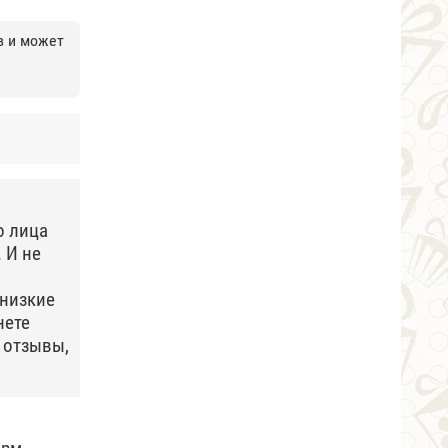
в и может
о лица
 И не
 низкие
нете
л отзывы,