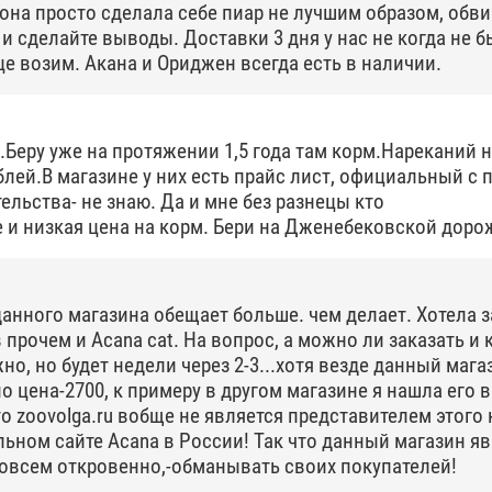
 она просто сделала себе пиар не лучшим образом, обви
и сделайте выводы. Доставки 3 дня у нас не когда не б
е возим. Акана и Ориджен всегда есть в наличии.
.Беру уже на протяжении 1,5 года там корм.Нареканий н
ублей.В магазине у них есть прайс лист, официальный с 
льства- не знаю. Да и мне без разнецы кто
и низкая цена на корм. Бери на Дженебековской дорож
данного магазина обещает больше. чем делает. Хотела з
 в прочем и Acana cat. На вопрос, а можно ли заказать и 
но, но будет недели через 2-3...хотя везде данный мага
о цена-2700, к примеру в другом магазине я нашла его в
то zoovolga.ru вобще не является представителем этого
льном сайте Acana в России! Так что данный магазин я
совсем откровенно,-обманывать своих покупателей!