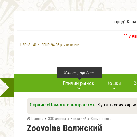
Город: Каз
7 Ав
USD:
81.41
р. / EUR:
94.06
р. /
07.08.2026
Купить, продать
Птичий рынок
Кошки
С
Сервис «Помоги с вопросом»:
Купить хочу харьк
»
»
»
Главная
ЗОО адреса
Волжский
Зоомагазины
Zoovolna Волжский