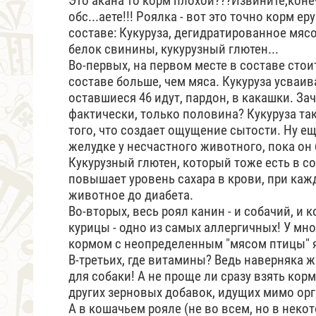
Это акана то корм плохой???Извините,коне
обс...аете!!! Роялка - вот это точно корм 
составе: Кукуруза, дегидратированное мяс
белок свинины, кукурузный глютен...
Во-первых, на первом месте в составе стоит
составе больше, чем мяса. Кукуруза усваив
оставшиеся 46 идут, пардон, в какашки. Зач
фактически, только половина? Кукуруза т
того, что создает ощущение сытости. Ну ещ
желудке у несчастного животного, пока он
Кукурузный глютен, который тоже есть в со
повышает уровень сахара в крови, при каж
животное до диабета.
Во-вторых, весь роял канин - и собачий, и 
курицы - одно из самых аллергичных! У мног
кормом с неопределенным "мясом птицы" я
В-третьих, где витамины? Ведь наверняка 
для собаки! А не проще ли сразу взять кор
других зерновых добавок, идущих мимо ор
А в кошачьем рояле (не во всем, но в неко