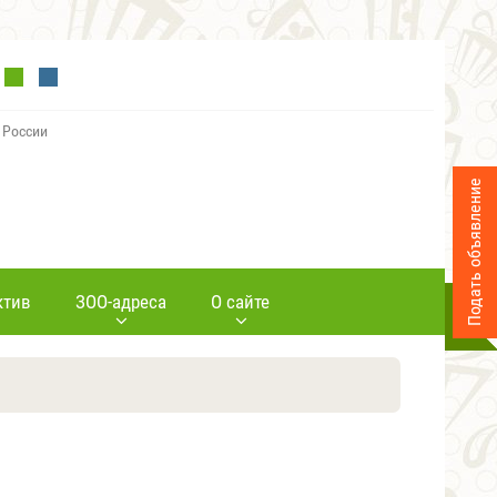
 России
Подать объявление
ктив
ЗОО-адреса
О сайте