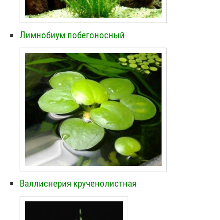
Лимнобиум побегоносный
Валлиснерия крученолистная