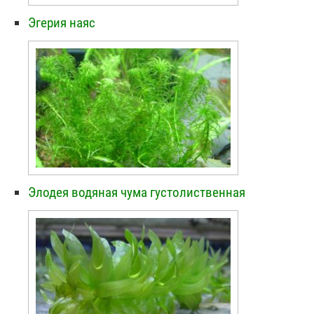
Эгерия наяс
Элодея водяная чума густолиственная