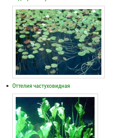
Оттелия частуховидная