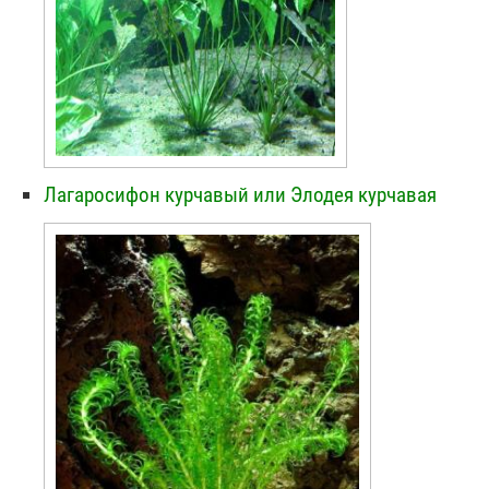
Лагаросифон курчавый или Элодея курчавая