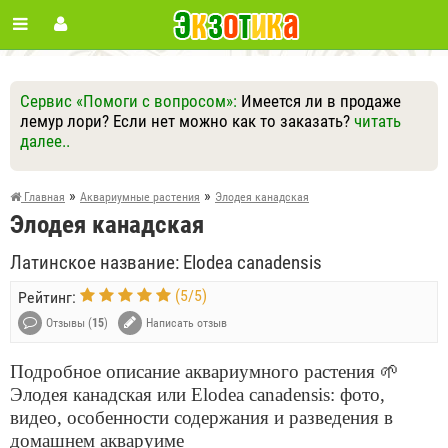
Сервис «Помоги с вопросом»:
Имеется ли в продаже
лемур лори? Если нет можно как то заказать?
читать
далее..
Ответить
Другие вопросы
Задать вопрос
»
»
Главная
Аквариумные растения
Элодея канадская
Элодея канадская
Латинское название: Elodea canadensis
(
5
/
5
)
Рейтинг:
Отзывы (
15
)
Написать отзыв
Подробное описание аквариумного растения 🌱
Элодея канадская или Elodea canadensis: фото,
видео, особенности содержания и разведения в
домашнем акваруиме