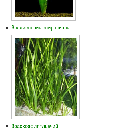
Валлиснерия спиральная
Водокрас лягушачий