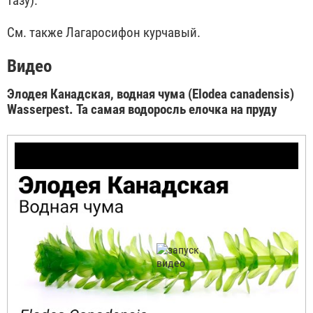
тазу).
См. также Лагаросифон курчавый.
Видео
Элодея Канадская, водная чума (Elodea canadensis)
Wasserpest. Та самая водоросль елочка на пруду