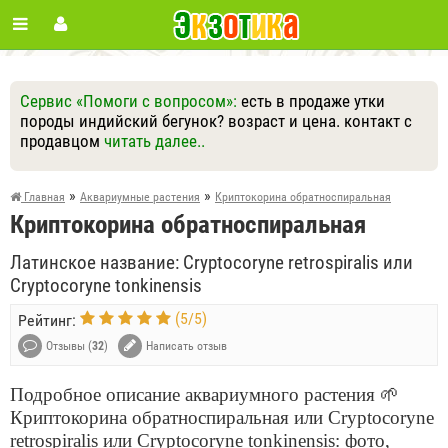
Сервис «Помоги с вопросом»:
есть в продаже утки
породы индийский бегунок? возраст и цена. контакт с
продавцом
читать далее..
Ответить
Другие вопросы
Задать вопрос
»
»
Главная
Аквариумные растения
Криптокорина обратноспиральная
Криптокорина обратноспиральная
Латинское название: Cryptocoryne retrospiralis или
Cryptocoryne tonkinensis
(
5
/
5
)
Рейтинг:
Отзывы (
32
)
Написать отзыв
Подробное описание аквариумного растения 🌱
Криптокорина обратноспиральная или Cryptocoryne
retrospiralis или Cryptocoryne tonkinensis: фото,