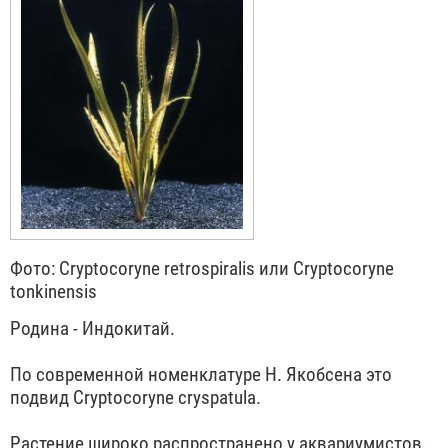
Фото: Cryptocoryne retrospiralis или Cryptocoryne
tonkinensis
Родина - Индокитай.
По современной номенклатуре Н. Якобсена это
подвид Cryptocoryne cryspatula.
Растение широко распространено у аквариумистов.