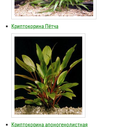
Криптокорина Пётча
Криптокорина апоногенолистная