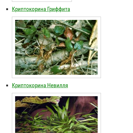
Криптокорина Гриффита
Криптокорина Невилля