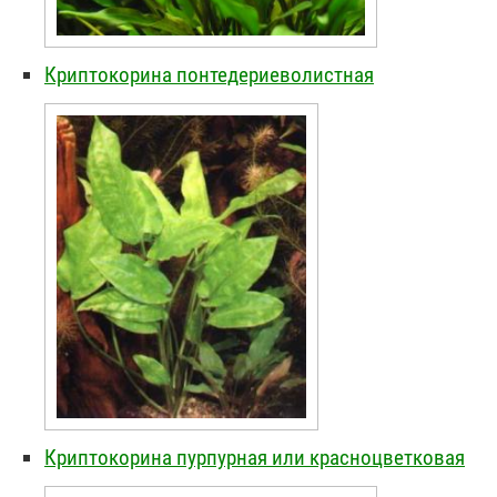
Криптокорина понтедериеволистная
Криптокорина пурпурная или красноцветковая