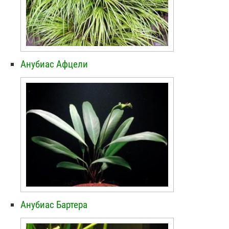
Анубиас Афцели
Анубиас Бартера