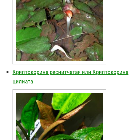
Криптокорина реснитчатая или Криптокорина
цилиата