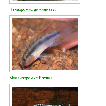
Нанохромис димидиатус
Меланохромис Иохана