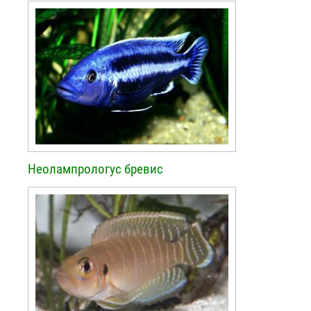
Неолампрологус бревис