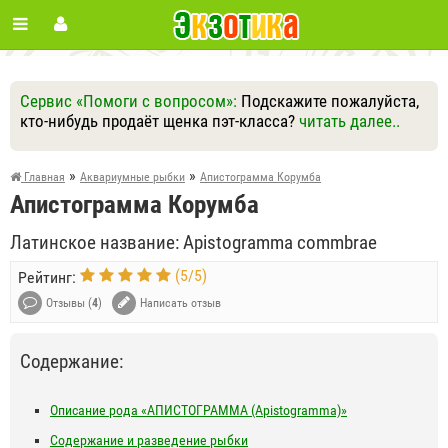
Сервис «Помоги с вопросом»:
Подскажите пожалуйста,
кто-нибудь продаёт щенка пэт-класса?
читать далее..
Ответить
Другие вопросы
Задать вопрос
»
»
Главная
Аквариумные рыбки
Апистограмма Корумба
Апистограмма Корумба
Латинское название: Apistogramma commbrae
(
5
/
5
)
Рейтинг:
Отзывы (
4
)
Написать отзыв
Содержание:
Описание рода «АПИСТОГРАММА (Apistogramma)»
Содержание и разведение рыбки