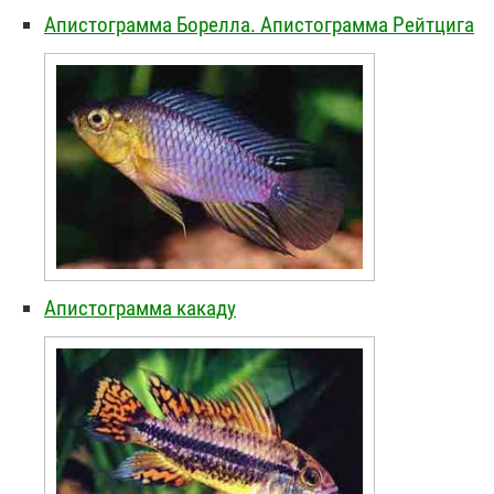
Апистограмма Борелла. Апистограмма Рейтцига
Апистограмма какаду