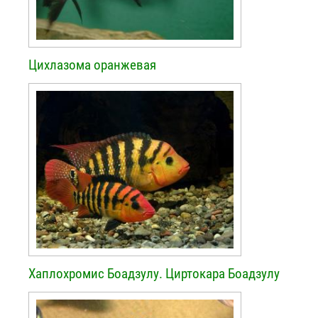
Цихлазома оранжевая
Хаплохромис Боадзулу. Циртокара Боадзулу