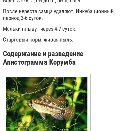
Вода: 25-28°С, dH до 6°, рН 6,5 -6,8.
После нереста самца удаляют. Инкубационный
период 3-6 суток.
Мальки плывут через 4-7 суток.
Стартовый корм: живая пыль.
Содержание и разведение
Апистограмма Корумба