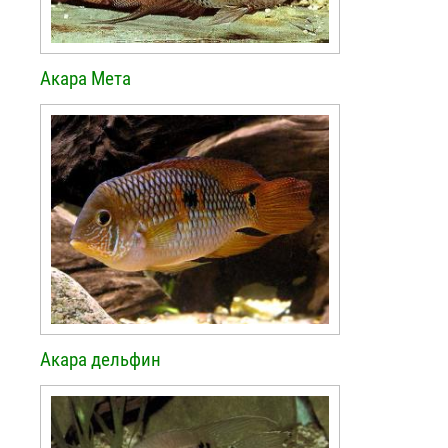
Акара Мета
Акара дельфин