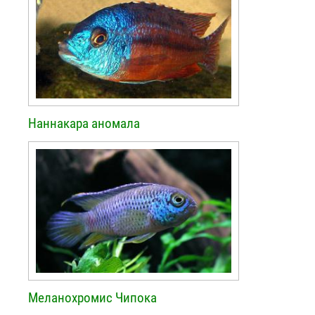
Наннакара аномала
Меланохромис Чипока