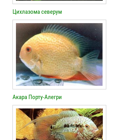
Цихлазома северум
Акара Порту-Алегри