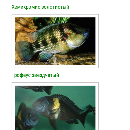
Хемихромис золотистый
Трофеус звездчатый