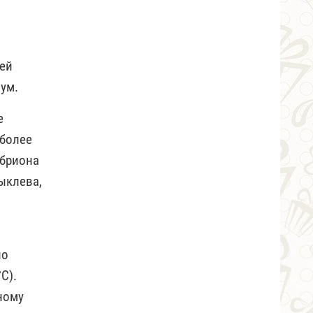
шей
иум.
е
иболее
мбриона
выклева,
но
С).
ному