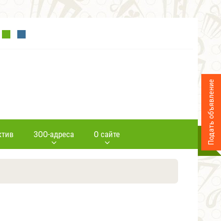
Подать объявление
ктив
ЗОО-адреса
О сайте