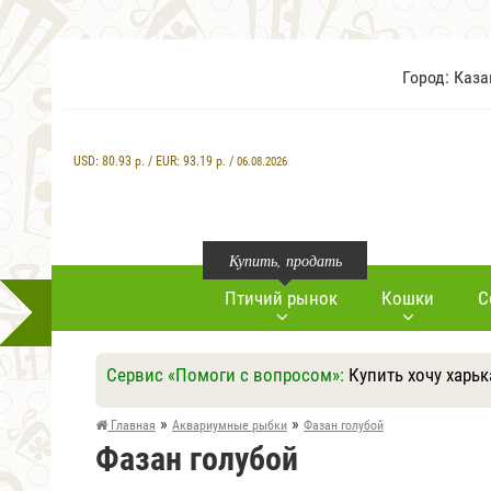
Город: Каз
USD:
80.93
р. / EUR:
93.19
р. /
06.08.2026
Купить, продать
Птичий рынок
Кошки
С
Сервис «Помоги с вопросом»:
Купить хочу харьк
»
»
Главная
Аквариумные рыбки
Фазан голубой
Фазан голубой