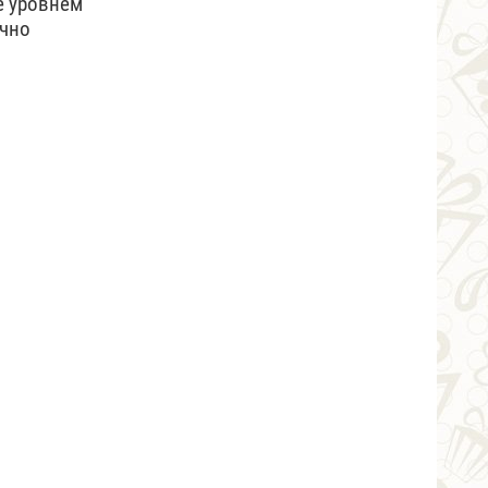
е уровнем
ычно