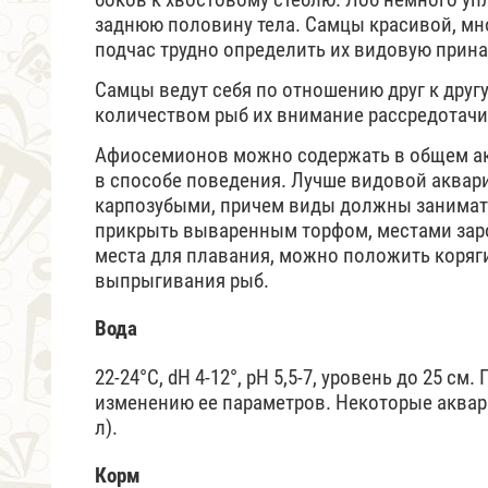
заднюю половину тела. Самцы красивой, мн
подчас трудно определить их видовую прин
Самцы ведут себя по отношению друг к друг
количеством рыб их внимание рассредотачи
Афиосемионов можно содержать в общем аква
в способе поведения. Лучше видовой аквар
карпозубыми, причем виды должны занимать
прикрыть вываренным торфом, местами заро
места для плавания, можно положить коряги
выпрыгивания рыб.
Вода
22-24°С, dH 4-12°, рН 5,5-7, уровень до 25 с
изменению ее параметров. Некоторые аквари
л).
Корм