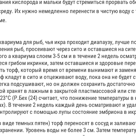
ния кислорода и мальки будут стремиться прорвать об
реду. Их нужно немедленно перенести в чистую воду с
ме.
 аквариума для рыб, чья икра проходит диапаузу, лучше 
ления рыб, просеивают через сито и оставшиеся на сит
ого а квариума слоем 3-5 см и в течение 2 недель осма
я грибом икринки, затем оставшиеся и здоровые пере
ть торф, который время от времени вынимают и замен
ф кладут в сито и отцеживают воду, пока она не будет с
легка подсушивают, но он должен сохранить достаточно 
рой хранят в лажным в закрытой пластмассовой или ст
23°С (Р.Бех (24) считает, что понижение температуры в
х). В течение 2 недель каждый день осматривают и уд
онтролируют с помощью лупы состояние эмбриона в икр
в виде темных пятен) торф переносят в сосуд и заливаю
 хранении. Уровень воды не более 3 см. Затем температ