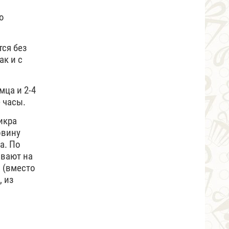
ю
ся без
ак и с
мца и 2-4
 часы.
икра
овину
а. По
ывают на
 (вместо
, из