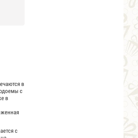
речаются в
водоемы с
же в
ложенная
ается с
 на