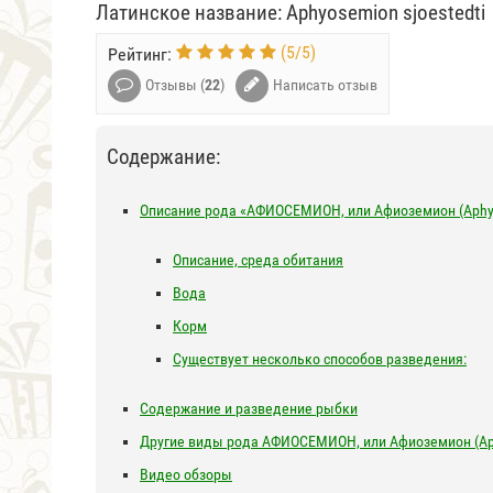
Латинское название: Aphyosemion sjoestedti
(
5
/
5
)
Рейтинг:
Отзывы (
22
)
Написать отзыв
Содержание:
Описание рода «АФИОСЕМИОН, или Афиоземион (Aphy
Описание, среда обитания
Вода
Корм
Существует несколько способов разведения:
Содержание и разведение рыбки
Другие виды рода АФИОСЕМИОН, или Афиоземион (Ap
Видео обзоры