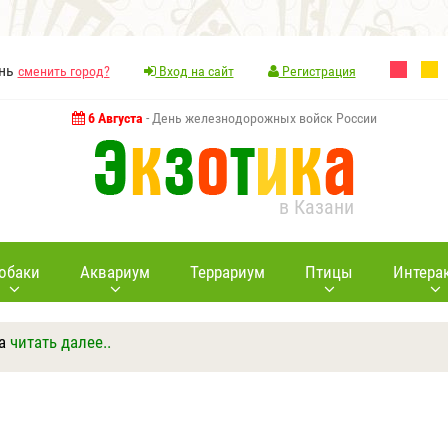
ань
сменить город?
Вход на сайт
Регистрация
6 Августа
- День железнодорожных войск России
в Казани
обаки
Аквариум
Террариум
Птицы
Интера
а
читать далее..
Ответить
Другие вопросы
Задать вопрос