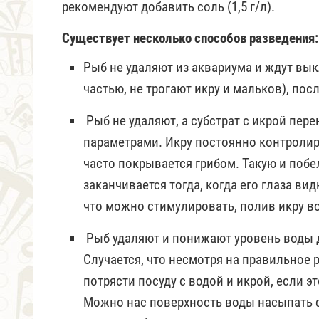
рекомендуют добавить соль (1,5 г/л).
Существует несколько способов разведения:
Рыб не удаляют из аквариума и ждут вы
частью, не трогают икру и мальков), по
Рыб не удаляют, а субстрат с икрой пере
параметрами. Икру постоянно контролиру
часто покрывается грибом. Такую и поб
заканчивается тогда, когда его глаза ви
что можно стимулировать, полив икру вод
Рыб удаляют и понижают уровень воды д
Случается, что несмотря на правильное 
потрясти посуду с водой и икрой, если э
Можно нас поверхность воды насыпать су