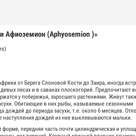
 Афиоземион (Aphyosemion )»
es)
фрики от Берега Слоновой Кости до Заира, иногда вст
ждевых лесах и в саванах плоскогорий. Предпочитают 
ержатся у побережья, заросшего растениями. Живут так
асухи. Обитающие в них рыбы, называемые сезонными
а дождей до периода засухи, т.е. около 6 месяцев. От
ле наступления дождей из нее выклевываются мальки.
й форме, передняя часть почти цилиндрическая и уплощ
лощен, рот верхний. Крупный спинной плавник отнесен