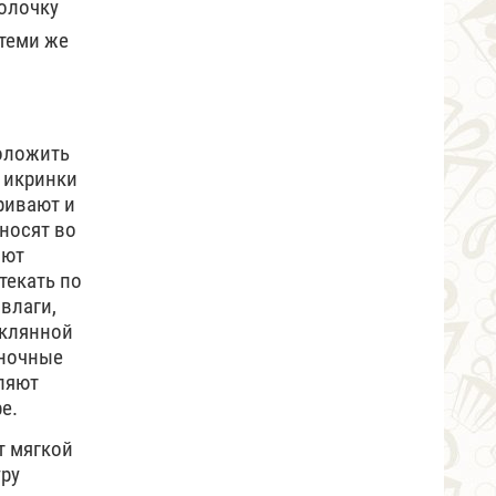
олочку
 теми же
положить
е икринки
тривают и
носят во
яют
текать по
влаги,
еклянной
 ночные
аляют
е.
т мягкой
уру