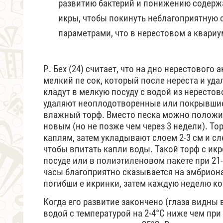
развитию бактерий и понижению содержа
икры, чтобы покинуть неблагоприятную с
параметрами, что в нерестовом а квариу
Р. Бех (24) считает, что на дно нерестового
мелкий пе сок, который после нереста и уда
кладут в мелкую посуду с водой из нерестов
удаляют неоплодотворенные или покрывшиес
влажный торф. Вместо песка можно положи
новым (но не позже чем через 3 недели). Тор
каплям, затем укладывают слоем 2-3 см и с
чтобы впитать капли воды. Такой торф с ик
посуде или в полиэтиленовом пакете при 21-
часы благоприятно сказывается на эмбриона
погибши е икринки, затем каждую неделю к
Когда его развитие закончено (глаза видны 
водой с температурой на 2-4°С ниже чем при