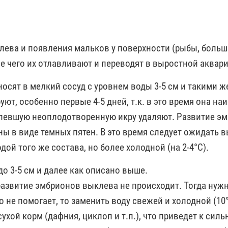
клева и появления мальков у поверхности (рыбы, боль
сле чего их отлавливают и переводят в выростной аквар
носят в мелкий сосуд с уровнем воды 3-5 см и такими ж
ют, особенно первые 4-5 дней, т.к. в это время она на
елевшую неоплодотворенную икру удаляют. Развитие э
дны в виде темных пятен. В это время следует ожидать 
ой того же состава, но более холодной (на 2-4°С).
о 3-5 см и далее как описано выше.
развитие эмбрионов выклева не происходит. Тогда нуж
то не помогает, то заменить воду свежей и холодной (10°
хой корм (дафния, циклоп и т.п.), что приведет к силь