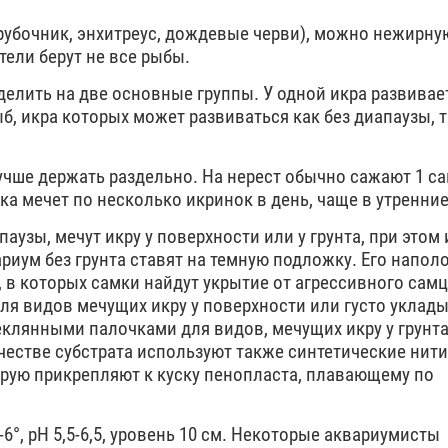
рубочник, энхитреус, дождевые черви), можно нежирну
тели берут не все рыбы.
лить на две основные группы. У одной икра развивает
ыб, икра которых может развиваться как без диапаузы, т
учше держать раздельно. На нерест обычно сажают 1 са
ка мечет по несколько икринок в день, чаще в утренние
аузы, мечут икру у поверхности или у грунта, при этом 
риум без грунта ставят на темную подложку. Его напол
в которых самки найдут укрытие от агрессивного самц
ля видов мечущих икру у поверхности или густо уклад
еклянными палочками для видов, мечущих икру у грунта
честве субстрата используют также синтетические нити
орую прикрепляют к куску пенопласта, плавающему по
-6°, рН 5,5-6,5, уровень 10 см. Некоторые аквариумисты