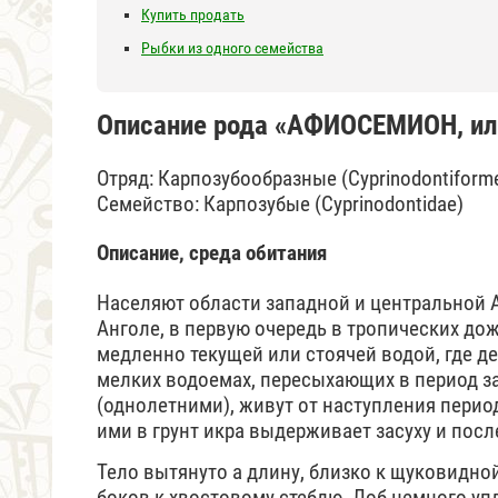
Купить продать
Рыбки из одного семейства
Описание рода «АФИОСЕМИОН, или
Отряд: Карпозубообразные (Cyprinodontiform
Семейство: Карпозубые (Cyprinodontidae)
Описание, среда обитания
Населяют области западной и центральной А
Анголе, в первую очередь в тропических до
медленно текущей или стоячей водой, где д
мелких водоемах, пересыхающих в период з
(однолетними), живут от наступления период
ими в грунт икра выдерживает засуху и пос
Тело вытянуто а длину, близко к щуковидно
боков к хвостовому стеблю. Лоб немного уп