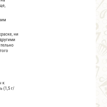
ще,
шим
раске, ни
 другими
ательно
того
ы к
(1,5 г/