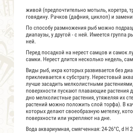
живой (предпочтительно мотыль, коретра, т
говядину. Рачков (дафния, циклоп) и замени
По способу размножения рыб можно подразде
диапаузы, у другой - с ней. Имеется группа р
ней.
Перед посадкой на нерест самцов и самок л
самки. Нерест длится несколько недель, сам
Виды рыб, икра которых развивается без диап
приклеивается к субстрату. Нерестовый аква
лучше засадить мелколистными растениями, 
поверхности пускают плавающие растения д
дно мелколистные растения, утяжеляя их ст
растений можно положить слой торфа). В ка
которых делают своеобразную метелку, кот
поверхности или укрепляют на дне.
Вода аквариумная, смягченная: 24-26°С, d H 2