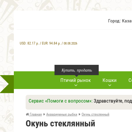
Город: Каз
USD:
82.17
р. / EUR:
94.84
р. /
08.08.2026
Купить, продать
Птичий рынок
Кошки
С
Сервис «Помоги с вопросом»:
Здравствуйте, по
»
»
Главная
Аквариумные рыбки
Окунь стеклянный
Окунь стеклянный