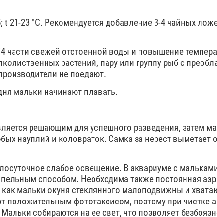
5; t 21-23 °С. Рекомендуется добавление 3-4 чайных лож
4 части свежей отстоенной воды и повышение температ
лколиственных растений, пару или группу рыб с преоб
 производители не поедают.
 дня мальки начинают плавать.
вляется решающим для успешного разведения, затем м
ых науплий и коловраток. Самка за нерест выметает 
осуточное слабое освещение. В аквариуме с малькам
капельным способом. Необходима также постоянная аэр
 как мальки окуня стеклянного малоподвижны и хвата
 положительным фототаксисом, поэтому при чистке 
 Мальки собираются на ее свет, что позволяет безбояз