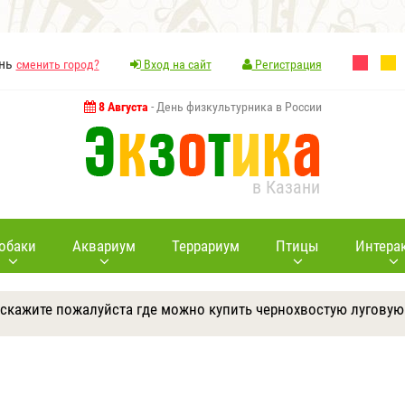
ань
сменить город?
Вход на сайт
Регистрация
8 Августа
- День физкультурника в России
в Казани
обаки
Аквариум
Террариум
Птицы
Интера
дскажите пожалуйста где можно купить чернохвостую луговую
Ответить
Другие вопросы
Задать вопрос