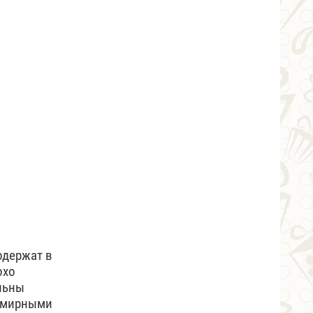
одержат в
охо
льны
и мирными