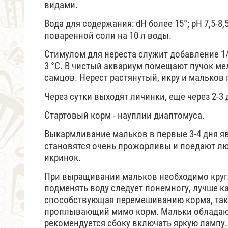
видами.
Вода для содержания: dH более 15°; pH 7,5-8,
поваренной соли на 10 л воды.
Стимулом для нереста служит добавление 1/
3 °С. В чистый аквариум помещают пучок ме
самцов. Нерест растянутый, икру и мальков
Через сутки выходят личинки, еще через 2-3
Стартовый корм - науплии диаптомуса.
Выкармливание мальков в первые 3-4 дня я
становятся очень прожорливы и поедают люб
икринок.
При выращивании мальков необходимо кругл
подменять воду следует понемногу, лучше 
способствующая перемешиванию корма, так
проплывающий мимо корм. Мальки обладают
рекомендуется сбоку включать яркую лампу.