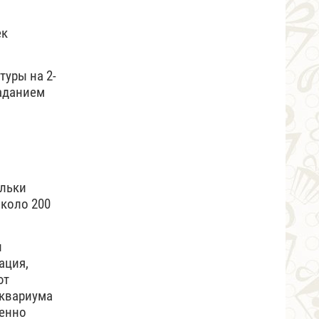
ек
уры на 2-
ладанием
альки
около 200
и
ация,
ют
аквариума
ненно