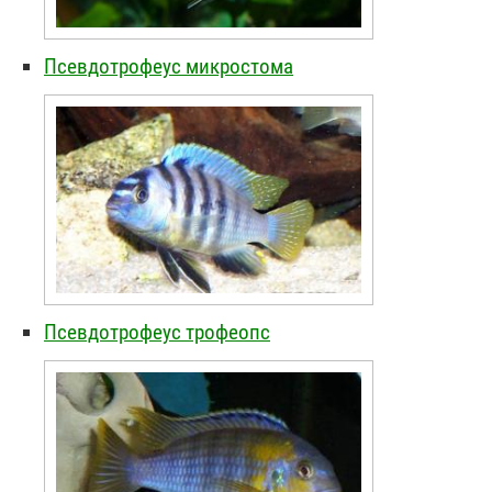
Псевдотрофеус микростома
Псевдотрофеус трофеопс