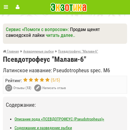
Сервис «Помоги с вопросом»:
Продам щенят
самоедской лайки
читать далее..
Ответить
Другие вопросы
Задать вопрос
»
»
Главная
Аквариумные рыбки
Псевдотрофеус "Малави-6"
Псевдотрофеус "Малави-6"
Латинское название: Pseudotropheus spec. М6
(
5
/
5
)
Рейтинг:
Отзывы (
12
)
Написать отзыв
Содержание:
Описание рода «ПСЕВДОТРОФЕУС (Pseudotropheus)»
Содержание и разведение рыбки