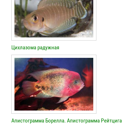
Цихлазома радужная
Апистограмма Борелла. Апистограмма Рейтцига