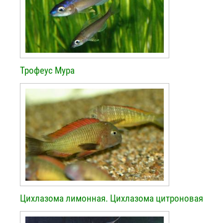
Трофеус Мура
Цихлазома лимонная. Цихлазома цитроновая