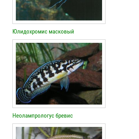
Юлидохромис масковый
Неолампрологус бревис