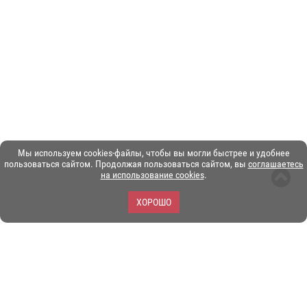
Мы используем cookies-файлы, чтобы вы могли быстрее и удобнее
пользоваться сайтом. Продолжая пользоваться сайтом, вы
соглашаетесь
на использование cookies
.
ХОРОШО
ЗОО-портал ЭКЗОТИКА. © Copyright 2003-2026.
Все логотипы, торговые марки и другие материалы на этом