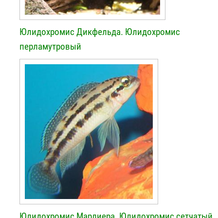
Юлидохромис Дикфельда. Юлидохромис
перламутровый
Юлидохромис Марлиера. Юлидохромис сетчатый