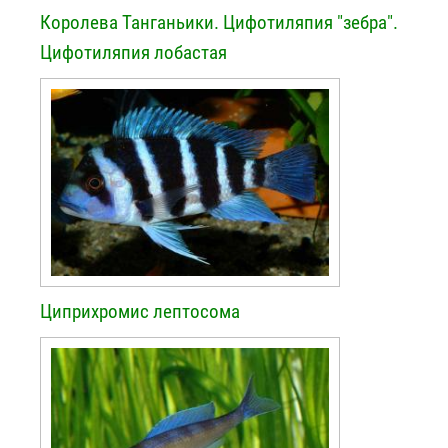
Королева Танганьики. Цифотиляпия "зебра".
Цифотиляпия лобастая
Циприхромис лептосома