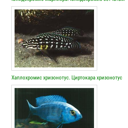
Хаплохромис хризонотус. Циртокара хризонотус