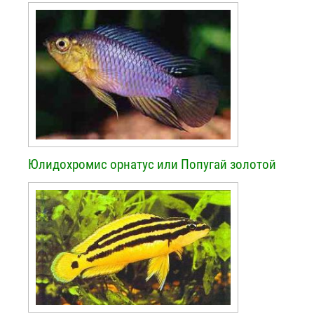
Юлидохромис орнатус или Попугай золотой