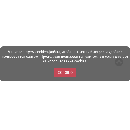
Мы используем cookies-файлы, чтобы вы могли быстрее и удобнее
пользоваться сайтом. Продолжая пользоваться сайтом, вы
соглашаетесь
на использование cookies
.
ХОРОШО
ЗОО-портал ЭКЗОТИКА. © Copyright 2003-2026.
Все логотипы, торговые марки и другие материалы на этом
сайте являются собственностью их законных владельцев.
При копировании материалов ссылка на www.ekzotika.com
обязательна.