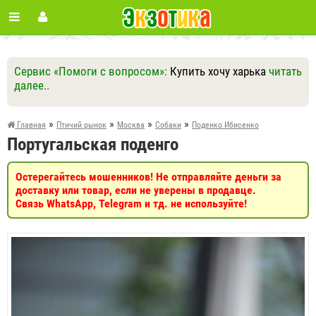
Сервис «Помоги с вопросом»:
Купить хочу харька
читать
далее..
Ответить
Другие вопросы
Задать вопрос
»
»
»
»
Главная
Птичий рынок
Москва
Собаки
Поденко Ибисенко
Португальская поденго
Остерегайтесь мошенников! Не отправляйте деньги за
доставку или товар, если не уверены в продавце.
Связь WhatsApp, Telegram и тд. не используйте!