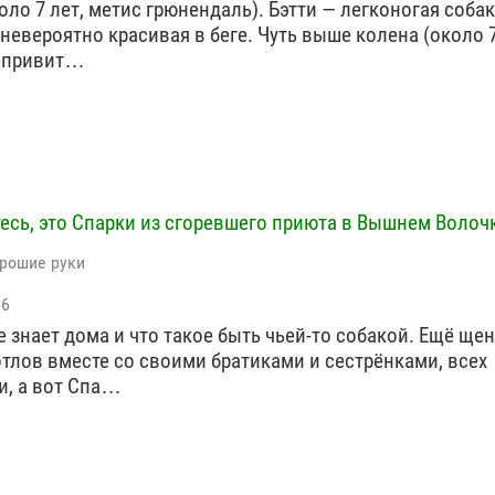
оло 7 лет, метис грюнендаль). Бэтти — легконогая собак
 невероятно красивая в беге. Чуть выше колена (около 7
, привит…
есь, это Спарки из сгоревшего приюта в Вышнем Волоч
орошие руки
56
е знает дома и что такое быть чьей-то собакой. Ещё ще
отлов вместе со своими братиками и сестрёнками, всех
и, а вот Спа…