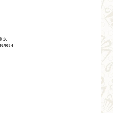
РКФ.
телеан