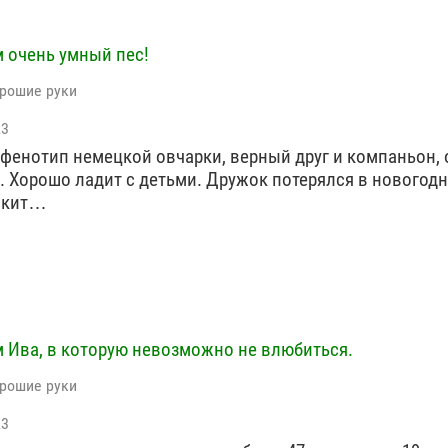
 очень умный пес!
орошие руки
23
 фенотип немецкой овчарки, верный друг и компаньон,
. Хорошо ладит с детьми. Дружок потерялся в новогод
скит…
 Ива, в которую невозможно не влюбиться.
орошие руки
23