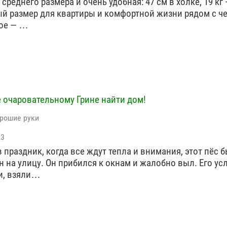
, среднего размера и очень удобная: 47 см в холке, 19 кг
й размер для квартиры и комфортной жизни рядом с ч
ое — …
 очаровательному Грине найти дом!
орошие руки
23
в праздник, когда все ждут тепла и внимания, этот пёс 
 на улицу. Он прибился к окнам и жалобно выл. Его ус
и, взяли…