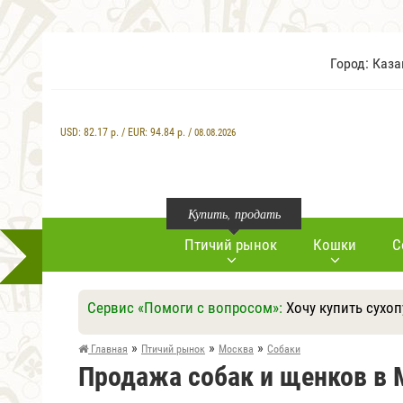
Город: Каз
USD:
82.17
р. / EUR:
94.84
р. /
08.08.2026
Купить, продать
Птичий рынок
Кошки
С
Сервис «Помоги с вопросом»:
Хочу купить сухо
»
»
»
Главная
Птичий рынок
Москва
Собаки
Продажа собак и щенков в 