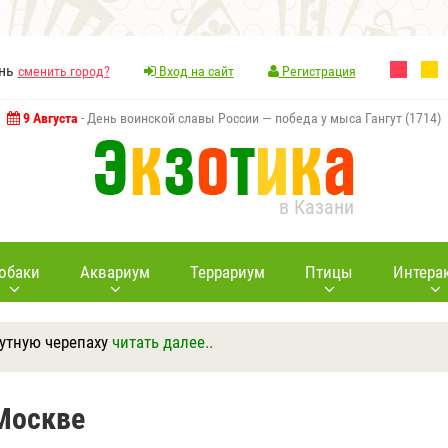
ань
сменить город?
Вход на сайт
Регистрация
9 Августа
- День воинской славы России — победа у мыса Гангут (1714)
в Казани
обаки
Аквариум
Террариум
Птицы
Интера
путную черепаху
читать далее..
Ответить
Другие вопросы
Задать вопрос
Москве