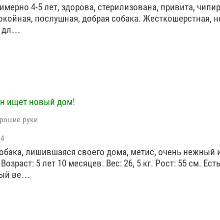
имерно 4-5 лет, здорова, стерилизована, привита, чипи
окойная, послушная, добрая собака. Жесткошерстная, н
т дл…
н ищет новый дом!
орошие руки
54
собака, лишившаяся своего дома, метис, очень нежный 
Возраст: 5 лет 10 месяцев. Вес: 26, 5 кг. Рост: 55 см. Ест
ный ве…