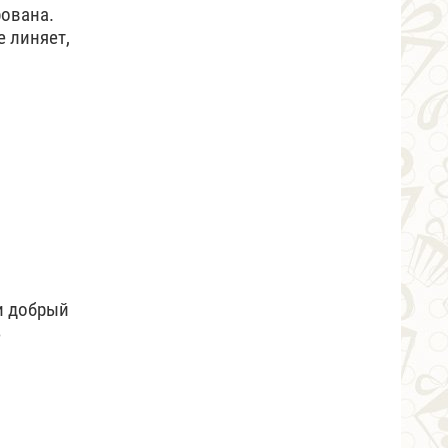
рована.
е линяет,
и добрый
ь