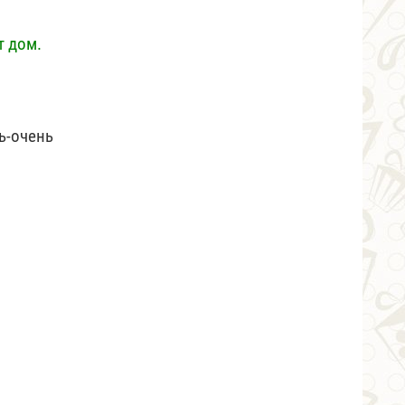
т дом.
ь-очень