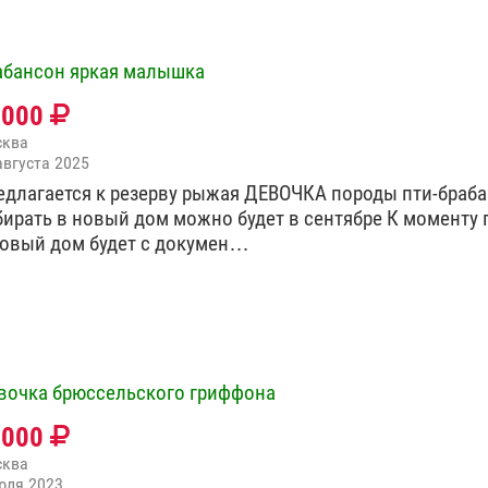
абансон яркая малышка
5000
сква
августа 2025
едлагается к резерву рыжая ДЕВОЧКА породы пти-браб
бирать в новый дом можно будет в сентябре К моменту 
новый дом будет с докумен…
вочка брюссельского гриффона
0000
сква
юля 2023