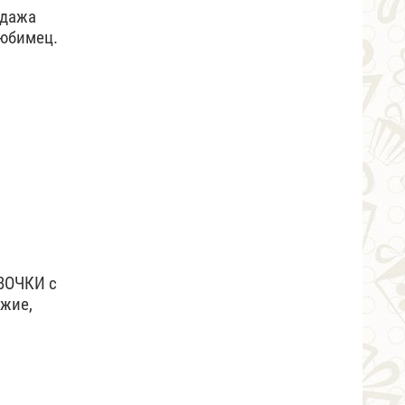
одажа
любимец.
ВОЧКИ с
жие,