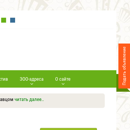
Подать объявление
ктив
ЗОО-адреса
О сайте
давцом
читать далее..