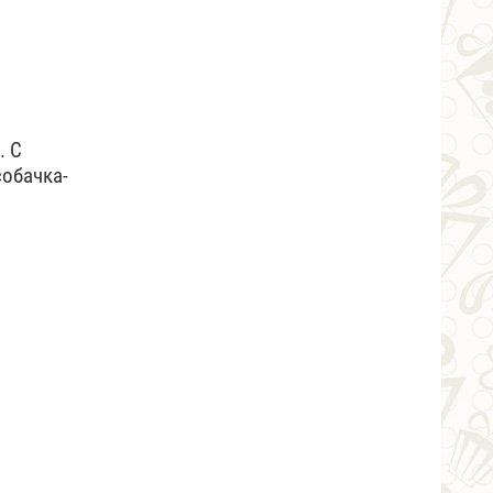
. С
собачка-