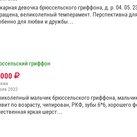
арная девочка брюссельского гриффона, д. р. 04. 05. 2
ращена, великолепный темперамент. Перспективна для
обенно для любви и дружбы…
юссельский гриффон
0000
сква
юля 2022
ликолепный мальчик брюссельского гриффона, мальчик, 
ивит по возрасту, чипирован, РКФ, зубы 6*6, хорошего ф
чественная яркая шерст…