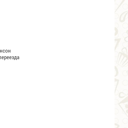
ансон
переезда