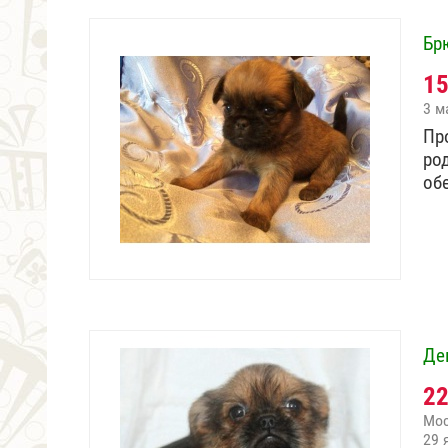
Бр
1
3 м
Пр
ро
об
Де
2
Мо
29 