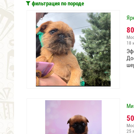
фильтрация по породе
Яр
8
Мо
18 
Эф
До
ше
Ми
5
Мо
25 