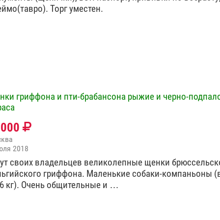
еймо(тавро). Торг уместен.
нки гриффона и пти-брабансона рыжие и черно-подпал
раса
0000
сква
юля 2018
ут своих владельцев великолепные щенки брюссельск
льгийского гриффона. Маленькие собаки-компаньоны (ве
 6 кг). Очень общительные и …