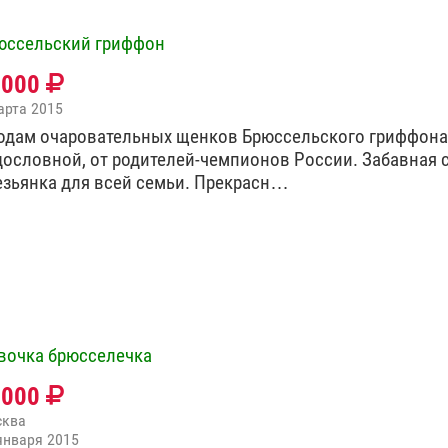
юссельский гриффон
5000
арта 2015
одам очаровательных щенков Брюссельского гриффона
дословной, от родителей-чемпионов России. Забавная 
езьянка для всей семьи. Прекрасн…
вочка брюсселечка
2000
сква
января 2015