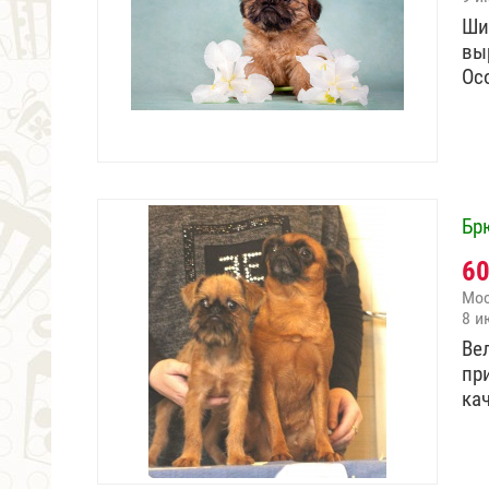
Шик
вы
Ос
Бр
6
Мо
8 и
Ве
пр
ка