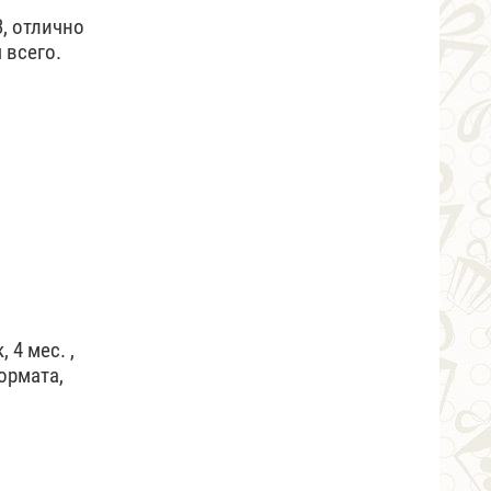
3, отлично
 всего.
4 мес. ,
ормата,