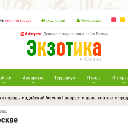
ань
сменить город?
Вход на сайт
Регистрация
6 Августа
- День железнодорожных войск России
в Казани
обаки
Аквариум
Террариум
Птицы
Интера
тки породы индийский бегунок? возраст и цена. контакт с про
Ответить
Другие вопросы
Задать вопрос
ффон
оскве