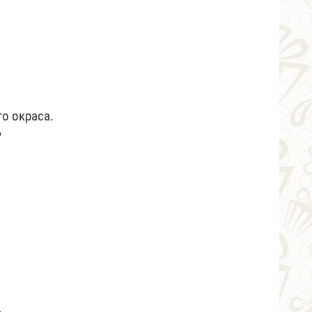
о окраса.
ь
,