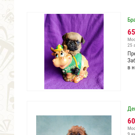
Бр
6
Мо
25 
Пр
За
в 
Де
6
Мо
9 и