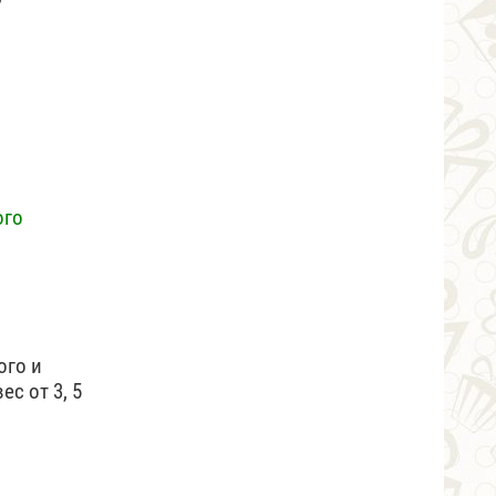
ого
ого и
с от 3, 5