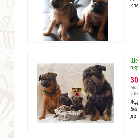
кл
Ще
ок
3
Мо
6 и
Жд
бе
до