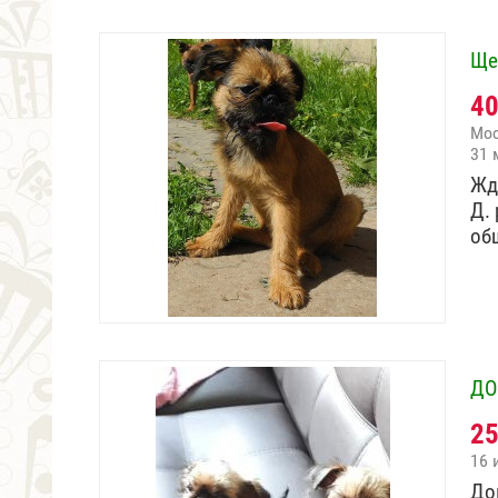
Ще
4
Мо
31 
Жд
Д. 
об
ДО
2
16 
До