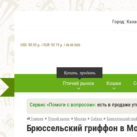
Город: Каз
USD:
80.93
р. / EUR:
93.19
р. /
06.08.2026
Купить, продать
Птичий рынок
Кошки
С
Сервис «Помоги с вопросом»:
есть в продаже у
»
»
»
»
Главная
Птичий рынок
Москва
Собаки
Брюссельский гри
Брюссельский гриффон в М