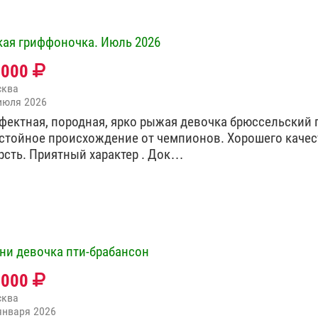
кая гриффоночка. Июль 2026
0000
сква
июля 2026
фектная, породная, ярко рыжая девочка брюссельский 
стойное происхождение от чемпионов. Хорошего качес
рсть. Приятный характер . Док…
ни девочка пти-брабансон
0000
сква
января 2026