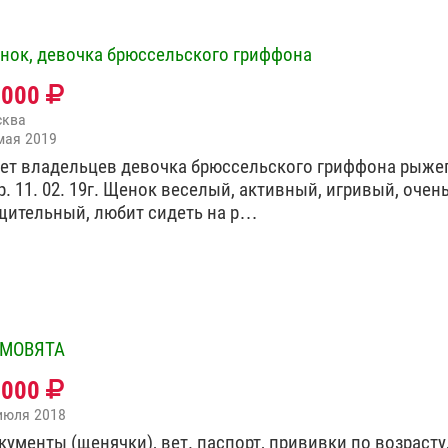
нок, девочка брюссельского гриффона
0000
сква
мая 2019
ет владельцев девочка брюссельского гриффона рыжег
р. 11. 02. 19г. Щенок веселый, активный, игривый, очен
щительный, любит сидеть на р…
МОВЯТА
5000
июля 2018
кументы (щенячки), вет. паспорт, прививки по возрасту