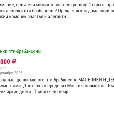
имание, ценители миниатюрных сокровищ! Открыта пр
ни девочки пти брабансона! Продается как домашний 
жий комочек счастья и элегантн…
нки пти-брабансоны
0000
сква
декабря 2025
родные щенки малого пти брабансона МАЛЬЧИКИ И ДЕ
кументами. Доставка в пределах Москвы возможна. Ры
ень яркие детки. Привиты по возр…