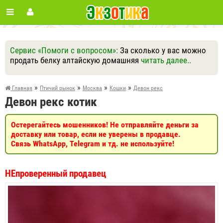
Сервис «Помоги с вопросом»:
За сколько у вас можно
продать белку алтайскую домашняя
читать далее..
Ответить
Другие вопросы
Задать вопрос
»
»
»
»
Главная
Птичий рынок
Москва
Кошки
Девон рекс
Девон рекс котик
Остерегайтесь мошенников! Не отправляйте деньги за
доставку или товар, если не уверены в продавце.
Связь WhatsApp, Telegram и тд. не используйте!
НЕпроверенный продавец