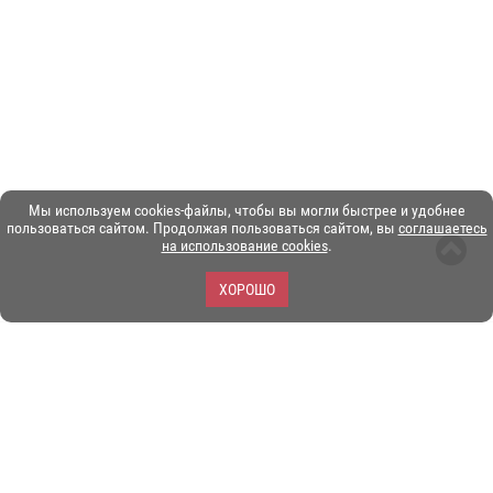
Мы используем cookies-файлы, чтобы вы могли быстрее и удобнее
пользоваться сайтом. Продолжая пользоваться сайтом, вы
соглашаетесь
на использование cookies
.
ХОРОШО
ЗОО-портал ЭКЗОТИКА. © Copyright 2003-2026.
Все логотипы, торговые марки и другие материалы на этом
сайте являются собственностью их законных владельцев.
При копировании материалов ссылка на www.ekzotika.com