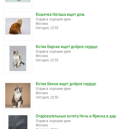
Кошечка Наташа ищет дом.
Отдам в хорошие руки
Москва
Сегодня, 22:55
Котик Барсик ищет доброе сердце.
Отдам в хорошие руки
Москва
Сегодня, 22:55
Котик Бенни ищет доброе сердце.
Отдам в хорошие руки
Москва
Сегодня, 22:55
Очаровательные котята Ночь и Ириска в дар.
Отдам в хорошие руки
Москва