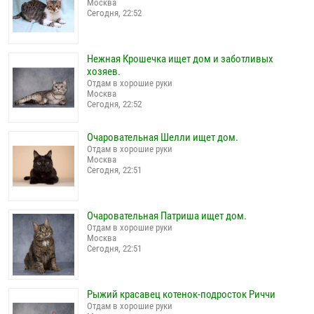
Москва
Сегодня, 22:52
Нежная Крошечка ищет дом и заботливых
хозяев.
Отдам в хорошие руки
Москва
Сегодня, 22:52
Очаровательная Шелли ищет дом.
Отдам в хорошие руки
Москва
Сегодня, 22:51
Очаровательная Патриша ищет дом.
Отдам в хорошие руки
Москва
Сегодня, 22:51
Рыжий красавец котенок-подросток Риччи
Отдам в хорошие руки