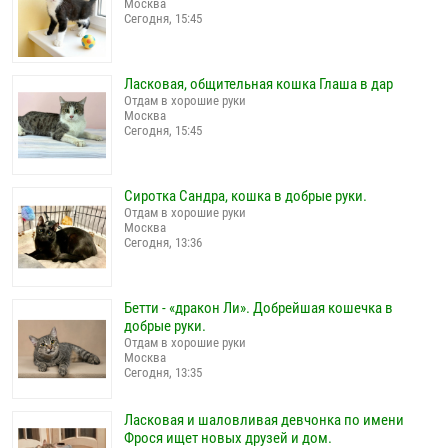
Москва
Сегодня, 15:45
Ласковая, общительная кошка Глаша в дар
Отдам в хорошие руки
Москва
Сегодня, 15:45
Сиротка Сандра, кошка в добрые руки.
Отдам в хорошие руки
Москва
Сегодня, 13:36
Бетти - «дракон Ли». Добрейшая кошечка в
добрые руки.
Отдам в хорошие руки
Москва
Сегодня, 13:35
Ласковая и шаловливая девчонка по имени
Фрося ищет новых друзей и дом.