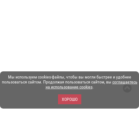
Мы используем cookies-файлы, чтобы вы могли быстрее и удобнее
пользоваться сайтом. Продолжая пользоваться сайтом, вы
соглашаетесь
на использование cookies
.
ХОРОШО