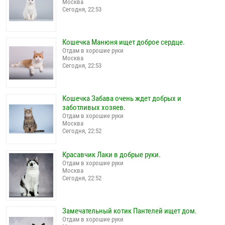
Москва
Сегодня, 22:53
Кошечка Манюня ищет доброе сердце.
Отдам в хорошие руки
Москва
Сегодня, 22:53
Кошечка Забава очень ждет добрых и
заботливых хозяев.
Отдам в хорошие руки
Москва
Сегодня, 22:52
Красавчик Лаки в добрые руки.
Отдам в хорошие руки
Москва
Сегодня, 22:52
Замечательный котик Пантелей ищет дом.
Отдам в хорошие руки