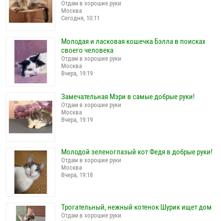
Отдам в хорошие руки
Москва
Сегодня, 10:11
Молодая и ласковая кошечка Бэлла в поисках
своего человека
Отдам в хорошие руки
Москва
Вчера, 19:19
Замечательная Мэри в самые добрые руки!
Отдам в хорошие руки
Москва
Вчера, 19:19
Молодой зеленоглазый кот Федя в добрые руки!
Отдам в хорошие руки
Москва
Вчера, 19:18
Трогательный, нежный котенок Шурик ищет дом
Отдам в хорошие руки