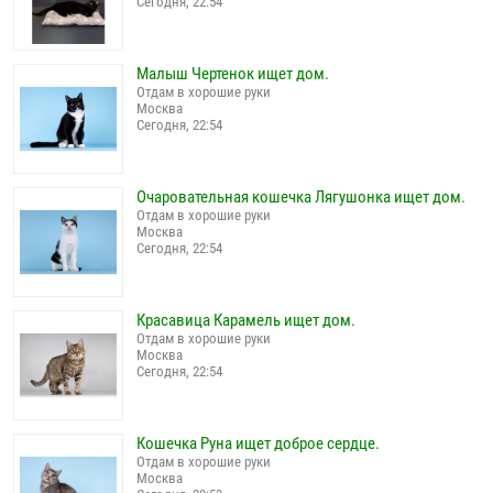
Сегодня, 22:54
Малыш Чертенок ищет дом.
Отдам в хорошие руки
Москва
Сегодня, 22:54
Очаровательная кошечка Лягушонка ищет дом.
Отдам в хорошие руки
Москва
Сегодня, 22:54
Красавица Карамель ищет дом.
Отдам в хорошие руки
Москва
Сегодня, 22:54
Кошечка Руна ищет доброе сердце.
Отдам в хорошие руки
Москва