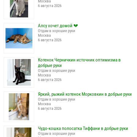
Москва
6 августа 2026
Алсу хочет домой 💔
Отдам в хорошие руки
Москва
6 августа 2026
Котенок Черничкин источник оптимизма в
добрые руки
Отдам в хорошие руки
Москва
6 августа 2026
Яркий, рыжий котенок Морковкин в добрые руки
Отдам в хорошие руки
Москва
6 августа 2026
Чудо-кошка полосатка Тиффани в добрые руки
Отдам в хорошие руки