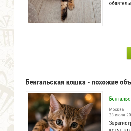
обаятель
Бенгальская кошка - похожие об
Бенгальс
Москва
23 июля 2
Зарегист
котят, к