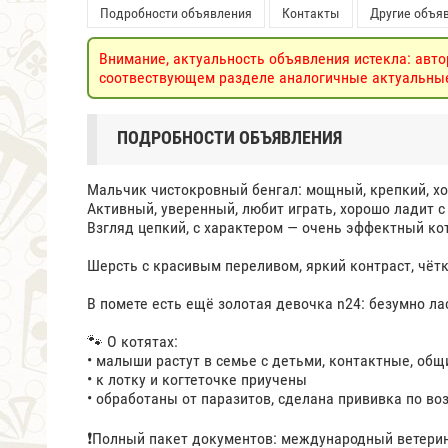
Подробности объявления
Контакты
Другие объяв
Внимание, актуальность объявления истекла: авто
соотвествующем разделе аналогичные актуальные 
ПОДРОБНОСТИ ОБЪЯВЛЕНИЯ
Мальчик чистокровный бенгал: мощный, крепкий, х
Активный, уверенный, любит играть, хорошо ладит с
Взгляд цепкий, с характером — очень эффектный кот
Шерсть с красивым переливом, яркий контраст, чёт
В помете есть ещё золотая девочка n24: безумно лас
🐾 О котятах:
• малыши растут в семье с детьми, контактные, об
• к лотку и когтеточке приучены
• обработаны от паразитов, сделана прививка по во
❗️Полный пакет документов: международный ветерин