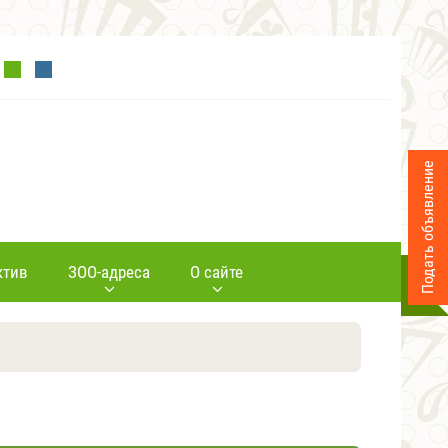
Подать объявление
ктив
ЗОО-адреса
О сайте