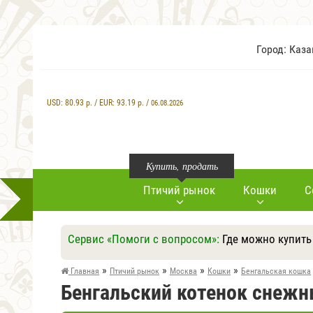
Город: Каз
USD:
80.93
р. / EUR:
93.19
р. /
06.08.2026
Купить, продать
Птичий рынок
Кошки
С
Сервис «Помоги с вопросом»:
Где можно купить
»
»
»
»
Главная
Птичий рынок
Москва
Кошки
Бенгальская кошка
Бенгальский котенок снеж