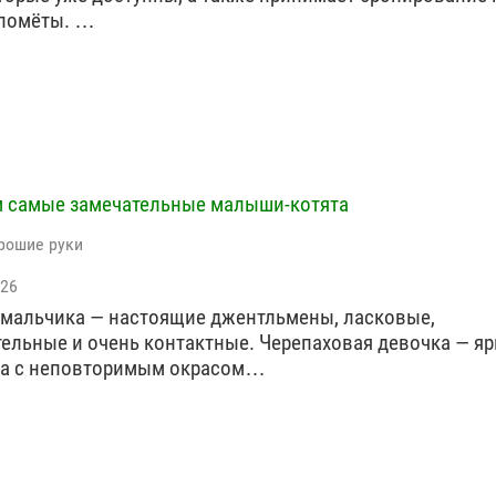
 помёты. …
 самые замечательные малыши-котята
рошие руки
026
 мальчика — настоящие джентльмены, ласковые,
ельные и очень контактные. Черепаховая девочка — яр
ца с неповторимым окрасом…