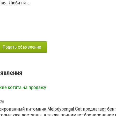
ная. Любит и…
Подать объявление
ъявления
кие котята на продажу
026
рированный питомник Melodybengal Cat предлагает бен
оторые уже доступны, а также принимает бронирование 