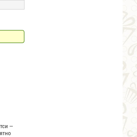
тси —
оятно