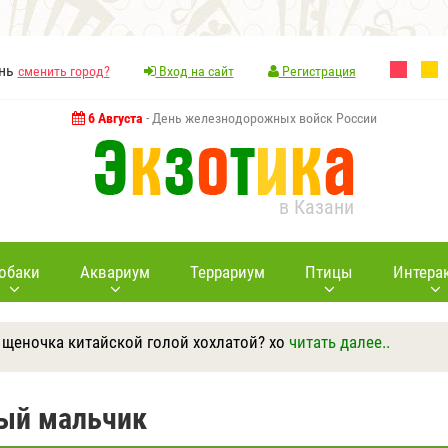
ань
сменить город?
Вход на сайт
Регистрация
6 Августа
- День железнодорожных войск России
в Казани
обаки
Аквариум
Террариум
Птицы
Интера
 щеночка китайской голой хохлатой? хо
читать далее..
Ответить
Другие вопросы
Задать вопрос
ный мальчик