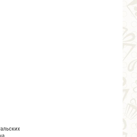
гальских
на